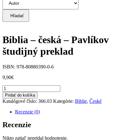
Hľadať
Biblia – česká – Pavlíkov
študijný preklad
ISBN: 978-80880390-0-6
9,90
€
množstvo
Biblia
Pridať do košíka
-
Katalógové číslo:
366.03
Kategórie:
Biblie
,
České
česká
-
Recenzie (0)
Pavlíkov
študijný
Recenzie
preklad
Nikto zatiaľ nepridal hodnotenie.