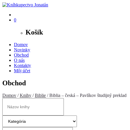
0
Košík
Domov
Novinky
Obchod
O nás
Kontakty
Môj účet
Obchod
Domov
/
Knihy
/
Biblie
/ Biblia – česká – Pavlíkov študijný preklad