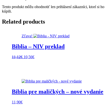
Tento produkt môžu ohodnotiť len prihlásení zákazníci, ktorí si ho
kúpili.
Related products
Zľava!
Biblia – NIV preklad
Pôvodná
Aktuálna
11,12
€
10,56
€
cena
cena
bola:
je:
11,12€.
10,56€.
Biblia pre maličkých – nové vydanie
11,90
€