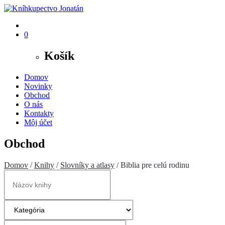
0
Košík
Domov
Novinky
Obchod
O nás
Kontakty
Môj účet
Obchod
Domov
/
Knihy
/
Slovníky a atlasy
/ Biblia pre celú rodinu