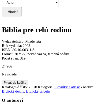
Hľadať
Biblia pre celú rodinu
Vydavateľstvo: Mladé letá
Rok vydania: 2003
ISBN: 80-10-00311-5
Formát: 20 x 27, pevná väzba, farebná obálka
Počet strán: 319
24,90
€
Na sklade
množstvo
Pridať do košíka
Biblia
Katalógové číslo:
23.18
Kategória:
Slovníky a atlasy
Značky:
pre
Biblické dejiny
,
Biblické príbehy
celú
rodinu
O autorovi