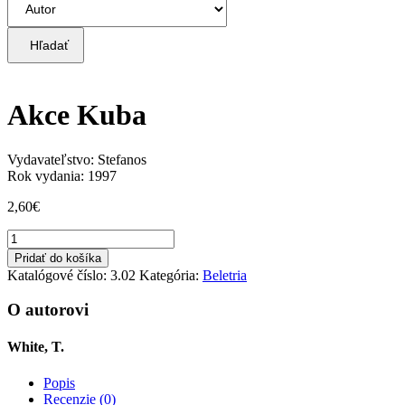
Hľadať
Akce Kuba
Vydavateľstvo: Stefanos
Rok vydania: 1997
2,60
€
množstvo
Akce
Pridať do košíka
Kuba
Katalógové číslo:
3.02
Kategória:
Beletria
O autorovi
White, T.
Popis
Recenzie (0)