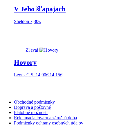
V Jeho šľapajach
Sheldon
7,30
€
Zľava!
Hovory
Pôvodná
Aktuálna
Lewis C.S.
14,90
€
14,15
€
cena
cena
bola:
je:
14,90€.
14,15€.
Obchodné podmienky
Doprava a poštovné
Platobné možnosti
Reklamácia tovaru a záručná doba
Podmienky ochrany osobných údajov