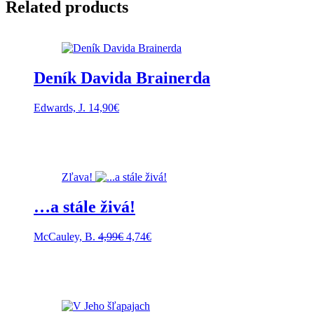
Related products
Deník Davida Brainerda
Edwards, J.
14,90
€
Zľava!
…a stále živá!
Pôvodná
Aktuálna
McCauley, B.
4,99
€
4,74
€
cena
cena
bola:
je:
4,99€.
4,74€.