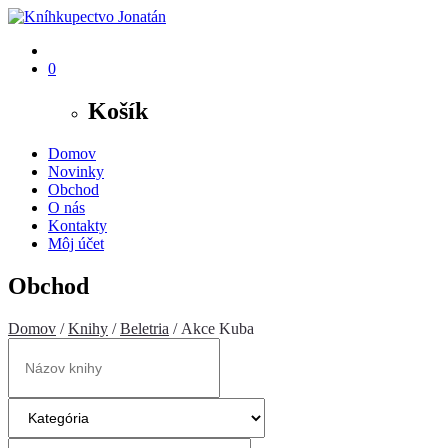
0
Košík
Domov
Novinky
Obchod
O nás
Kontakty
Môj účet
Obchod
Domov
/
Knihy
/
Beletria
/ Akce Kuba