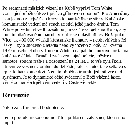
Po sedmnácti měsících vězení na Kubě vypráví Tom White
vzrušující příběh církve trpící za „třtinovou oponou“. Pro Američany
jsou jednou z největších hrozeb kubánské řízené střely. Kubánské
komunistické vedení má strach ze střel ještě jiného druhu. Tom
White po sedm let vedl rozsáhlou „invazi“ evangelia na Kubu, aby
tomuto utlačovanému národu v karibské oblasti přinesl Boží pokoj.
Více jak 400 000 výtisků křesťanské literatury – neobvyklých střel
lásky – bylo shozeno z letadla nebo vyhozeno z lodě. 27. května
1979 muselo letadlo s Tomem Whitem na palubě nouzově přistát na
kubánské dálnici. Brutální zacházení tajné policie, měsíce na
samotce, soudní fraška a odsouzení na 24 let… to vše byla škola
utrpení ve věznici Combinado del Este, kde se autor také setkává s
trpící kubánskou církví. Není to příběh o triumfu jednotlivce nad
systémem. Je to dynamické očité svědectví o Boží vítězné lásce,
věrné ochraně a trpělivém vedení v Castrově pekle.
Recenzie
Nikto zatiaľ nepridal hodnotenie.
Tento produkt môžu ohodnotiť len prihlásení zákazníci, ktorí si ho
kúpili.