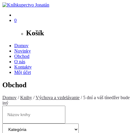
0
Košík
Domov
Novinky
Obchod
O nás
Kontakty
Môj účet
Obchod
Domov
/
Knihy
/
Výchova a vzdelávanie
/ 5 dní a váš tínedžer bude
iný