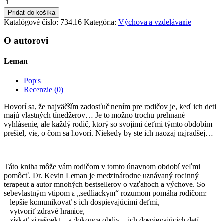
množstvo
5
Pridať do košíka
dní
Katalógové číslo:
734.16
Kategória:
Výchova a vzdelávanie
a
váš
O autorovi
tínedžer
bude
Leman
iný
Popis
Recenzie (0)
Hovorí sa, že najväčším zadosťučinením pre rodičov je, keď ich deti
majú vlastných tínedžerov… Je to možno trochu prehnané
vyhlásenie, ale každý rodič, ktorý so svojimi deťmi týmto obdobím
prešiel, vie, o čom sa hovorí. Niekedy by ste ich naozaj najradšej…
Táto kniha môže vám rodičom v tomto únavnom období veľmi
pomôcť. Dr. Kevin Leman je medzinárodne uznávaný rodinný
terapeut a autor mnohých bestsellerov o vzťahoch a výchove. So
sebevlastným vtipom a „sedliackym“ rozumom pomáha rodičom:
– lepšie komunikovať s ich dospievajúcimi deťmi,
– vytvoriť zdravé hranice,
– získať si rešpekt – a dokonca obdiv – ich dospievajúcich detí,