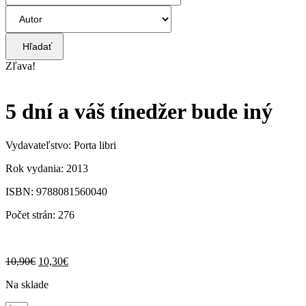
Hľadať
Zľava!
5 dní a váš tínedžer bude iný
Vydavateľstvo: Porta libri
Rok vydania: 2013
ISBN: 9788081560040
Počet strán: 276
Pôvodná
Aktuálna
10,90
€
10,30
€
cena
cena
Na sklade
bola:
je:
10,90€.
10,30€.