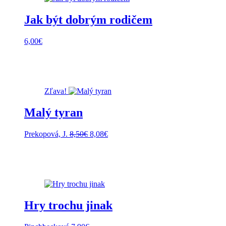
Jak být dobrým rodičem
6,00
€
Zľava!
Malý tyran
Pôvodná
Aktuálna
Prekopová, J.
8,50
€
8,08
€
cena
cena
bola:
je:
8,50€.
8,08€.
Hry trochu jinak