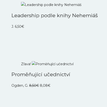
Leadership podle knihy Nehemiáš
J.
6,50
€
Zľava!
Proměňující učednictví
Pôvodná
Aktuálna
Ogden, G.
8,50
€
8,08
€
cena
cena
bola:
je:
8,50€.
8,08€.