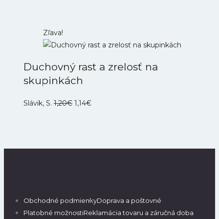
Zľava!
Duchovný rast a zrelosť na
skupinkách
Pôvodná
Aktuálna
Slávik, S.
1,20
€
1,14
€
cena
cena
bola:
je:
1,20€.
1,14€.
Obchodné podmienky
Doprava a poštovné
Platobné možnosti
Reklamácia tovaru a záručná doba