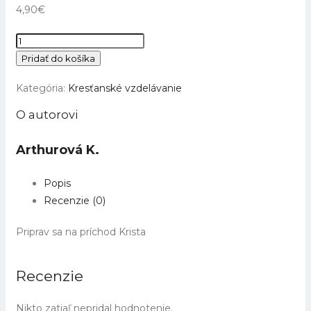
4,90
€
množstvo
1.Tesalonickým
Pridať do košíka
-
Kategória:
Kresťanské vzdelávanie
Krok
za
O autorovi
krokom
Arthurová K.
Popis
Recenzie (0)
Priprav sa na príchod Krista
Recenzie
Nikto zatiaľ nepridal hodnotenie.