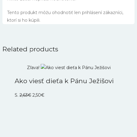
Tento produkt môžu ohodnotiť len prihlásení zákazníci,
ktorí si ho kúpili.
Related products
Zľava!
Ako viesť dieťa k Pánu Ježišovi
Pôvodná
Aktuálna
S.
2,63
€
2,50
€
cena
cena
bola:
je:
2,63€.
2,50€.