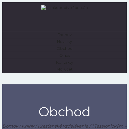
Domov
0
Novinky
Obchod
O nás
Kontakty
Môj účet
Obchod
Domov
/
Knihy
/
Kresťanské vzdelávanie
/ 1.Tesalonickým –