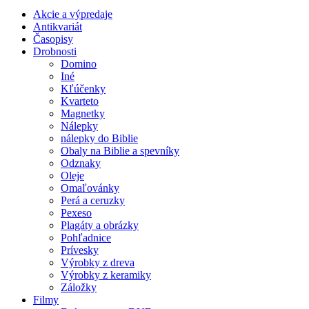
Akcie a výpredaje
Antikvariát
Časopisy
Drobnosti
Domino
Iné
Kľúčenky
Kvarteto
Magnetky
Nálepky
nálepky do Biblie
Obaly na Biblie a spevníky
Odznaky
Oleje
Omaľovánky
Perá a ceruzky
Pexeso
Plagáty a obrázky
Pohľadnice
Prívesky
Výrobky z dreva
Výrobky z keramiky
Záložky
Filmy