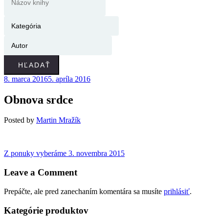
HĽADAŤ
8. marca 2016
5. apríla 2016
Obnova srdce
Posted
by
Martin Mražík
Navigácia
Previous
Z ponuky vyberáme
3. novembra 2015
post:
v
Leave a Comment
článku
Prepáčte, ale pred zanechaním komentára sa musíte
prihlásiť
.
Kategórie produktov