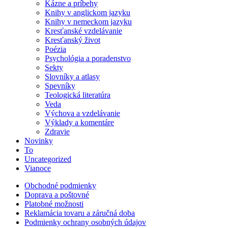
Kázne a príbehy
Knihy v anglickom jazyku
Knihy v nemeckom jazyku
Kresťanské vzdelávanie
Kresťanský život
Poézia
Psychológia a poradenstvo
Sekty
Slovníky a atlasy
Spevníky
Teologická literatúra
Veda
Výchova a vzdelávanie
Výklady a komentáre
Zdravie
Novinky
To
Uncategorized
Vianoce
Obchodné podmienky
Doprava a poštovné
Platobné možnosti
Reklamácia tovaru a záručná doba
Podmienky ochrany osobných údajov