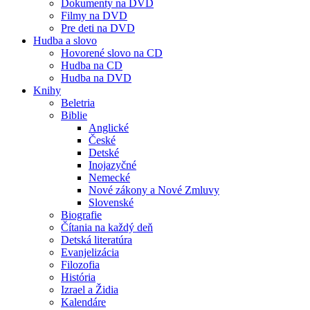
Dokumenty na DVD
Filmy na DVD
Pre deti na DVD
Hudba a slovo
Hovorené slovo na CD
Hudba na CD
Hudba na DVD
Knihy
Beletria
Biblie
Anglické
České
Detské
Inojazyčné
Nemecké
Nové zákony a Nové Zmluvy
Slovenské
Biografie
Čítania na každý deň
Detská literatúra
Evanjelizácia
Filozofia
História
Izrael a Židia
Kalendáre