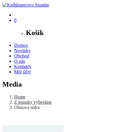
0
Košík
Domov
Novinky
Obchod
O nás
Kontakty
Môj účet
Media
Home
Z ponuky vyberáme
Obnova srdce