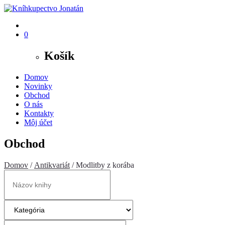
0
Košík
Domov
Novinky
Obchod
O nás
Kontakty
Môj účet
Obchod
Domov
/
Antikvariát
/ Modlitby z korába