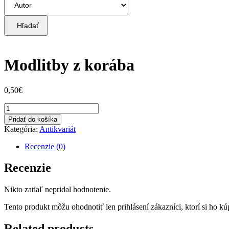
Hľadať
Modlitby z korába
0,50
€
množstvo
Modlitby
Pridať do košíka
z
Kategória:
Antikvariát
korába
Recenzie (0)
Recenzie
Nikto zatiaľ nepridal hodnotenie.
Tento produkt môžu ohodnotiť len prihlásení zákazníci, ktorí si ho kúp
Related products