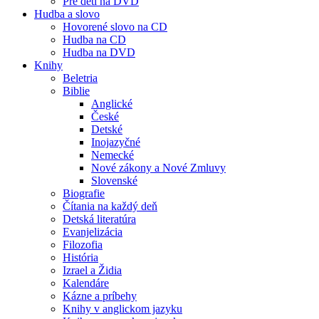
Pre deti na DVD
Hudba a slovo
Hovorené slovo na CD
Hudba na CD
Hudba na DVD
Knihy
Beletria
Biblie
Anglické
České
Detské
Inojazyčné
Nemecké
Nové zákony a Nové Zmluvy
Slovenské
Biografie
Čítania na každý deň
Detská literatúra
Evanjelizácia
Filozofia
História
Izrael a Židia
Kalendáre
Kázne a príbehy
Knihy v anglickom jazyku