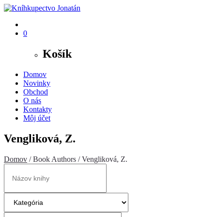
0
Košík
Domov
Novinky
Obchod
O nás
Kontakty
Môj účet
Vengliková, Z.
Domov
/ Book Authors / Vengliková, Z.