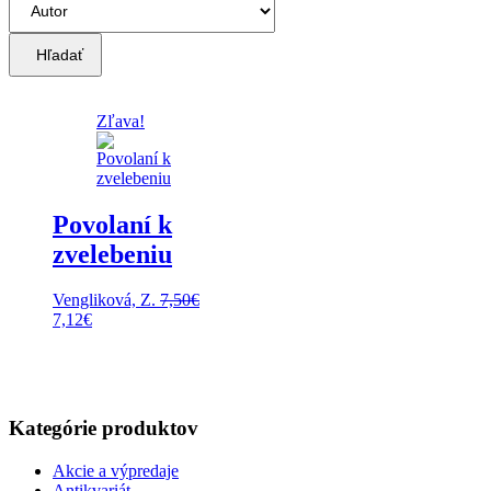
Hľadať
Zľava!
Povolaní k
zvelebeniu
Vengliková, Z.
7,50
€
Pôvodná
Aktuálna
7,12
€
cena
cena
bola:
je:
7,50€.
7,12€.
Kategórie produktov
Akcie a výpredaje
Antikvariát