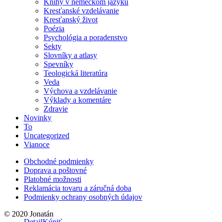
Knihy v nemeckom jazyku
Kresťanské vzdelávanie
Kresťanský život
Poézia
Psychológia a poradenstvo
Sekty
Slovníky a atlasy
Spevníky
Teologická literatúra
Veda
Výchova a vzdelávanie
Výklady a komentáre
Zdravie
Novinky
To
Uncategorized
Vianoce
Obchodné podmienky
Doprava a poštovné
Platobné možnosti
Reklamácia tovaru a záručná doba
Podmienky ochrany osobných údajov
© 2020 Jonatán
Detail
Kúpiť