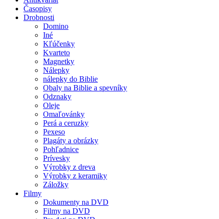
Časopisy
Drobnosti
Domino
Iné
Kľúčenky
Kvarteto
Magnetky
Nálepky
nálepky do Biblie
Obaly na Biblie a spevníky
Odznaky
Oleje
Omaľovánky
Perá a ceruzky
Pexeso
Plagáty a obrázky
Pohľadnice
Prívesky
Výrobky z dreva
Výrobky z keramiky
Záložky
Filmy
Dokumenty na DVD
Filmy na DVD