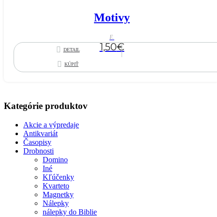
Motivy
E.
1,50
€
DETAIL
KÚPIŤ
Kategórie produktov
Akcie a výpredaje
Antikvariát
Časopisy
Drobnosti
Domino
Iné
Kľúčenky
Kvarteto
Magnetky
Nálepky
nálepky do Biblie