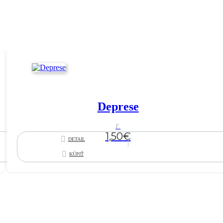
Deprese
E.
1,50
€
DETAIL
KÚPIŤ