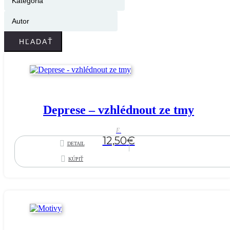
HĽADAŤ
Deprese – vzhlédnout ze tmy
E.
12,50
€
DETAIL
KÚPIŤ