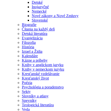
Detské
Inojazyčné
Nemecké
Nové zákony a Nové Zmluvy
Slovenské
Biografie
Čítania na každý deň
Detská literatúra
Evanjelizácia
Filozofia
História
Izrael a Židia
Kalendáre
Kázne a príbehy
Knihy v anglickom jazyku
Knihy v nemeckom jazyku
Kresťanské vzdelávanie
Kresťanský život
Poézia
Psychológia a poradenstvo
Sekty
Slovníky a atlasy
Spevníky
Teologická literatúra
Veda