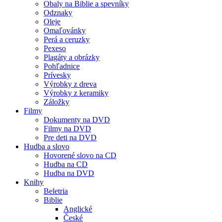
Obaly na Biblie a spevníky
Odznaky
Oleje
Omaľovánky
Perá a ceruzky
Pexeso
Plagáty a obrázky
Pohľadnice
Prívesky
Výrobky z dreva
Výrobky z keramiky
Záložky
Filmy
Dokumenty na DVD
Filmy na DVD
Pre deti na DVD
Hudba a slovo
Hovorené slovo na CD
Hudba na CD
Hudba na DVD
Knihy
Beletria
Biblie
Anglické
České