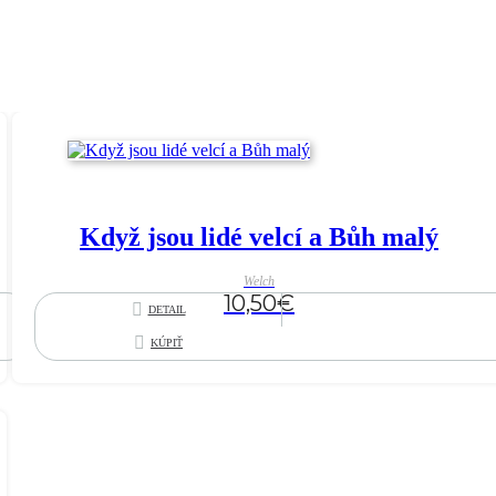
Když jsou lidé velcí a Bůh malý
Welch
10,50
€
DETAIL
KÚPIŤ