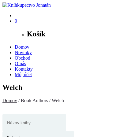
0
Košík
Domov
Novinky
Obchod
O nás
Kontakty
Môj účet
Welch
Domov
/ Book Authors / Welch