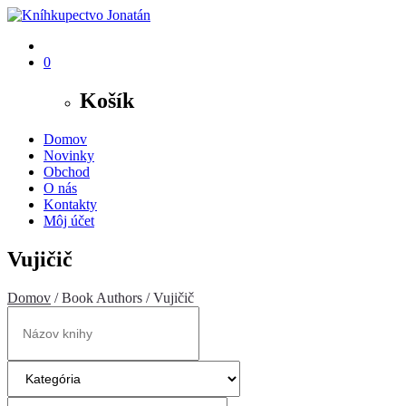
0
Košík
Domov
Novinky
Obchod
O nás
Kontakty
Môj účet
Vujičič
Domov
/ Book Authors / Vujičič