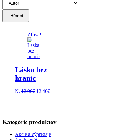
Hľadať
Zľava!
Láska bez
hraníc
Pôvodná
Aktuálna
N.
12,90
€
12,40
€
cena
cena
bola:
je:
12,90€.
12,40€.
Kategórie produktov
Akcie a výpredaje
Antikvariát