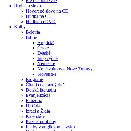
Pre deti na DVD
Hudba a slovo
Hovorené slovo na CD
Hudba na CD
Hudba na DVD
Knihy
Beletria
Biblie
Anglické
České
Detské
Inojazyčné
Nemecké
Nové zákony a Nové Zmluvy
Slovenské
Biografie
Čítania na každý deň
Detská literatúra
Evanjelizácia
Filozofia
História
Izrael a Židia
Kalendáre
Kázne a príbehy
Knihy v anglickom jazyku