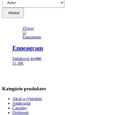
Hľadať
Zľava!
Enneagram
Stabileová
11,90
€
Pôvodná
Aktuálna
11,30
€
cena
cena
bola:
je:
11,90€.
11,30€.
Kategórie produktov
Akcie a výpredaje
Antikvariát
Časopisy
Drobnosti