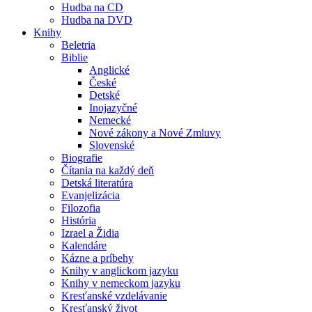
Hudba na CD
Hudba na DVD
Knihy
Beletria
Biblie
Anglické
České
Detské
Inojazyčné
Nemecké
Nové zákony a Nové Zmluvy
Slovenské
Biografie
Čítania na každý deň
Detská literatúra
Evanjelizácia
Filozofia
História
Izrael a Židia
Kalendáre
Kázne a príbehy
Knihy v anglickom jazyku
Knihy v nemeckom jazyku
Kresťanské vzdelávanie
Kresťanský život