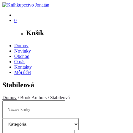
0
Košík
Domov
Novinky
Obchod
O nás
Kontakty
Môj účet
Stabileová
Domov
/ Book Authors / Stabileová