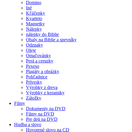
Domino
Iné
Kľúčenky
Kvarteto
Magnetky
Nálepky
nálepky do Biblie
Obaly na Biblie a spevníky
Odznaky
Oleje
Omaľovánky
Perá a ceruzky
Pexeso
Plagáty a obrázky
Pohľadnice
Prívesky
Výrobky z dreva
Výrobky z keramiky
Záložky
Filmy
Dokumenty na DVD
Filmy na DVD
Pre deti na DVD
Hudba a slovo
Hovorené slovo na CD