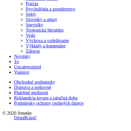
Poézia
Psychológia a poradenstvo
Sekty
Slovníky a atlasy
Spevníky
Teologická literatúra
Veda
Výchova a vzdelávanie
Výklady a komentáre
Zdravie
Novinky
To
Uncategorized
Vianoce
Obchodné podmienky
Doprava a poštovné
Platobné možnosti
Reklamácia tovaru a záručná doba
Podmienky ochrany osobných údajov
© 2020 Jonatán
Detail
Kúpiť