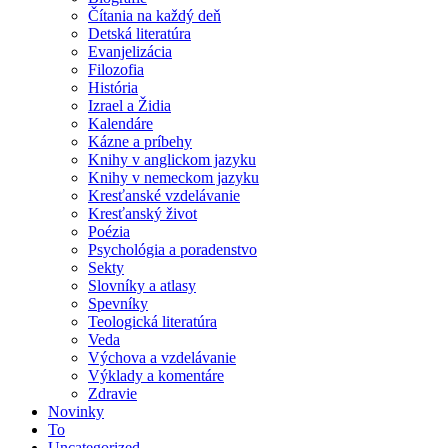
Čítania na každý deň
Detská literatúra
Evanjelizácia
Filozofia
História
Izrael a Židia
Kalendáre
Kázne a príbehy
Knihy v anglickom jazyku
Knihy v nemeckom jazyku
Kresťanské vzdelávanie
Kresťanský život
Poézia
Psychológia a poradenstvo
Sekty
Slovníky a atlasy
Spevníky
Teologická literatúra
Veda
Výchova a vzdelávanie
Výklady a komentáre
Zdravie
Novinky
To
Uncategorized