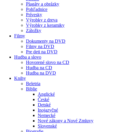
Plagáty a obrázky
Pohľadnice
Prívesky
Výrobky z dreva
Výrobky z keramiky
Záložky
Filmy
Dokumenty na DVD
Filmy na DVD
Pre deti na DVD
Hudba a slovo
Hovorené slovo na CD
Hudba na CD
Hudba na DVD
Knihy
Beletria
Biblie
Anglické
České
Detské
Inojazyčné
Nemecké
Nové zákony a Nové Zmluvy
Slovenské
Biografie