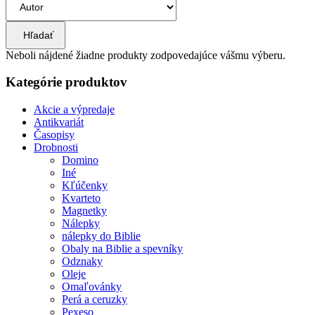
Hľadať
Neboli nájdené žiadne produkty zodpovedajúce vášmu výberu.
Kategórie produktov
Akcie a výpredaje
Antikvariát
Časopisy
Drobnosti
Domino
Iné
Kľúčenky
Kvarteto
Magnetky
Nálepky
nálepky do Biblie
Obaly na Biblie a spevníky
Odznaky
Oleje
Omaľovánky
Perá a ceruzky
Pexeso