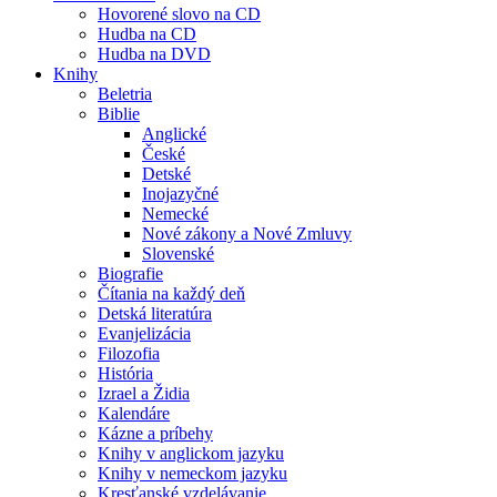
Hovorené slovo na CD
Hudba na CD
Hudba na DVD
Knihy
Beletria
Biblie
Anglické
České
Detské
Inojazyčné
Nemecké
Nové zákony a Nové Zmluvy
Slovenské
Biografie
Čítania na každý deň
Detská literatúra
Evanjelizácia
Filozofia
História
Izrael a Židia
Kalendáre
Kázne a príbehy
Knihy v anglickom jazyku
Knihy v nemeckom jazyku
Kresťanské vzdelávanie