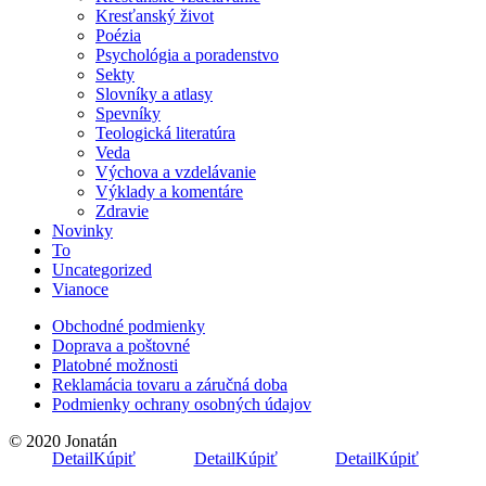
Kresťanský život
Poézia
Psychológia a poradenstvo
Sekty
Slovníky a atlasy
Spevníky
Teologická literatúra
Veda
Výchova a vzdelávanie
Výklady a komentáre
Zdravie
Novinky
To
Uncategorized
Vianoce
Obchodné podmienky
Doprava a poštovné
Platobné možnosti
Reklamácia tovaru a záručná doba
Podmienky ochrany osobných údajov
© 2020 Jonatán
Detail
Kúpiť
Detail
Kúpiť
Detail
Kúpiť