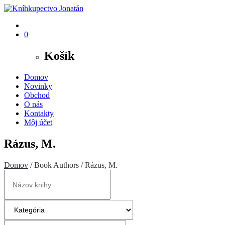
0
Košík
Domov
Novinky
Obchod
O nás
Kontakty
Môj účet
Rázus, M.
Domov
/ Book Authors / Rázus, M.