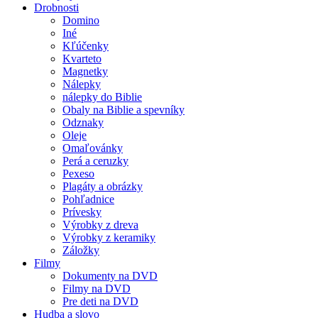
Drobnosti
Domino
Iné
Kľúčenky
Kvarteto
Magnetky
Nálepky
nálepky do Biblie
Obaly na Biblie a spevníky
Odznaky
Oleje
Omaľovánky
Perá a ceruzky
Pexeso
Plagáty a obrázky
Pohľadnice
Prívesky
Výrobky z dreva
Výrobky z keramiky
Záložky
Filmy
Dokumenty na DVD
Filmy na DVD
Pre deti na DVD
Hudba a slovo