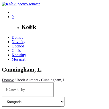
0
Košík
Domov
Novinky
Obchod
O nás
Kontakty
Môj účet
Cunningham, L.
Domov
/ Book Authors / Cunningham, L.