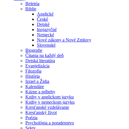
Beletria
Biblie
Anglické
České
Detské
Inojazyčné
Nemecké
Nové zákony a Nové Zmluvy
Slovenské
Biografie
Čítania na každý deň
Detská literatúra
Evanjelizácia
Filozofia
História
Izrael a Židia
Kalendáre
Kázne a príbehy
Knihy v anglickom jazyku
Knihy v nemeckom jazyku
Kresťanské vzdelávanie
Kresťanský život
Poézia
Psychológia a poradenstvo
Sekty