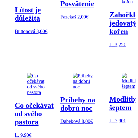
Posvätenie
Lítost je
Zahořklo
Fazekaš
2,00
€
důležitá
jedovatý
kořen
Buttonová
8,00
€
L.
3,25
€
Modlitb
Príbehy na
Co očekávat
šeptem
dobrú noc
od svého
L.
7,90
€
pastora
Dabeková
8,00
€
L.
9,90
€