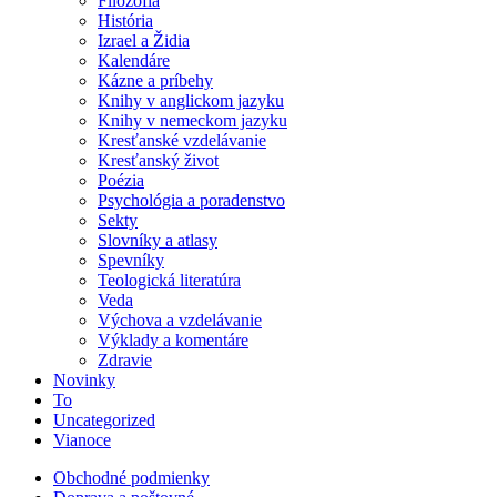
Filozofia
História
Izrael a Židia
Kalendáre
Kázne a príbehy
Knihy v anglickom jazyku
Knihy v nemeckom jazyku
Kresťanské vzdelávanie
Kresťanský život
Poézia
Psychológia a poradenstvo
Sekty
Slovníky a atlasy
Spevníky
Teologická literatúra
Veda
Výchova a vzdelávanie
Výklady a komentáre
Zdravie
Novinky
To
Uncategorized
Vianoce
Obchodné podmienky