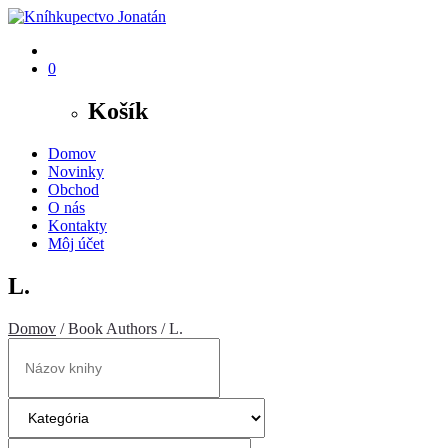
0
Košík
Domov
Novinky
Obchod
O nás
Kontakty
Môj účet
L.
Domov
/ Book Authors / L.