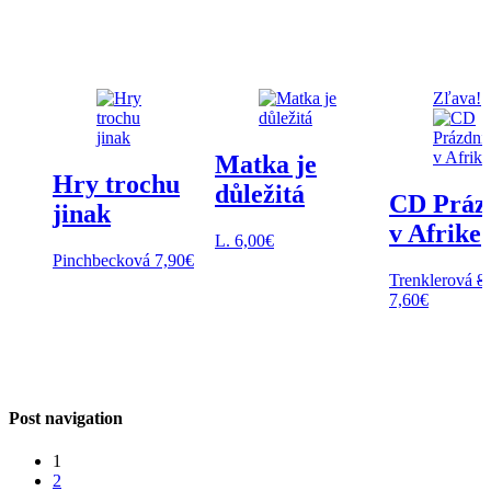
Zľava!
Matka je
Hry trochu
důležitá
CD Práz
jinak
v Afrike
L.
6,00
€
Pinchbecková
7,90
€
Trenklerová
8
Pôvodná
Aktuálna
7,60
€
cena
cena
bola:
je:
8,00€.
7,60€.
Post navigation
1
2