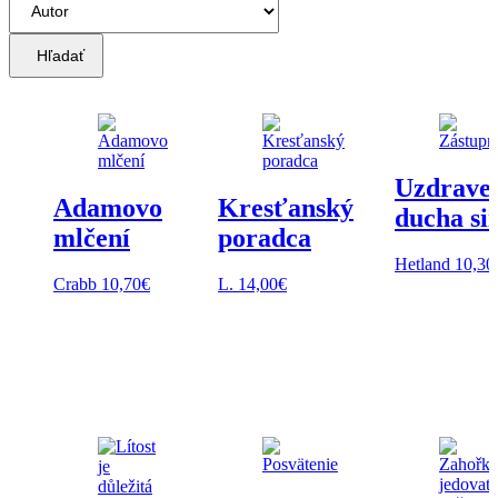
Hľadať
Uzdrave
Adamovo
Kresťanský
ducha si
mlčení
poradca
Hetland
10,30
Crabb
10,70
€
L.
14,00
€