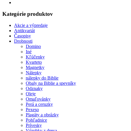
Kategórie produktov
Akcie a výpredaje
Antikvariát
Časopisy
Drobnosti
Domino
Iné
Kľúčenky
Kvarteto
Magnetky
Nálepky
nálepky do Biblie
Obaly na Biblie a spevníky
Odznaky
Oleje
Omaľovánky
Perá a ceruzky
Pexeso
Plagáty a obrázky
Pohľadnice
Prívesky
Výrobky z dreva