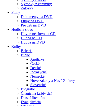
Výrobky z keramiky
Záložky
Filmy
Dokumenty na DVD
Filmy na DVD
Pre deti na DVD
Hudba a slovo
Hovorené slovo na CD
Hudba na CD
Hudba na DVD
Knihy
Beletria
Biblie
Anglické
České
Detské
Inojazyčné
Nemecké
Nové zákony a Nové Zmluvy
Slovenské
Biografie
Čítania na každý deň
Detská literatúra
Evanjelizácia