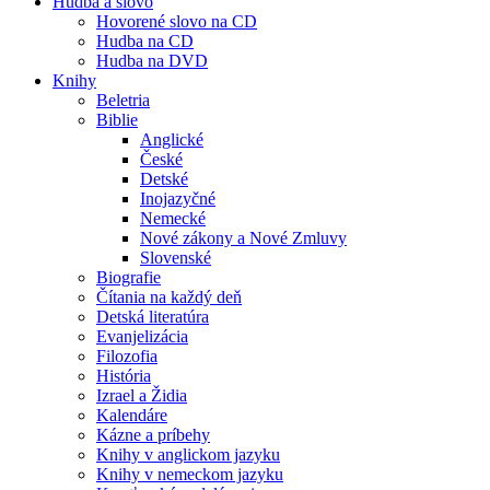
Hudba a slovo
Hovorené slovo na CD
Hudba na CD
Hudba na DVD
Knihy
Beletria
Biblie
Anglické
České
Detské
Inojazyčné
Nemecké
Nové zákony a Nové Zmluvy
Slovenské
Biografie
Čítania na každý deň
Detská literatúra
Evanjelizácia
Filozofia
História
Izrael a Židia
Kalendáre
Kázne a príbehy
Knihy v anglickom jazyku
Knihy v nemeckom jazyku