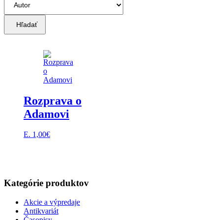
Hľadať
Rozprava o
Adamovi
E.
1,00
€
Kategórie produktov
Akcie a výpredaje
Antikvariát
Časopisy