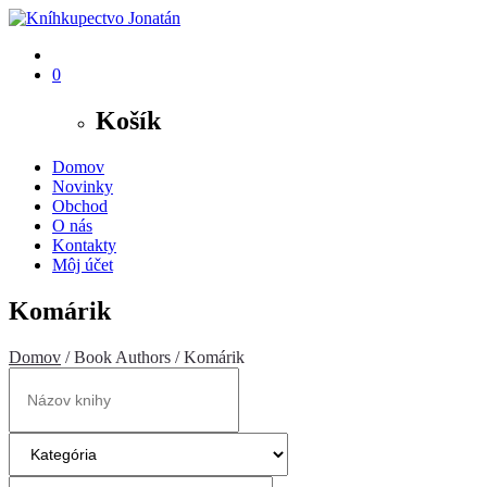
0
Košík
Domov
Novinky
Obchod
O nás
Kontakty
Môj účet
Komárik
Domov
/ Book Authors / Komárik