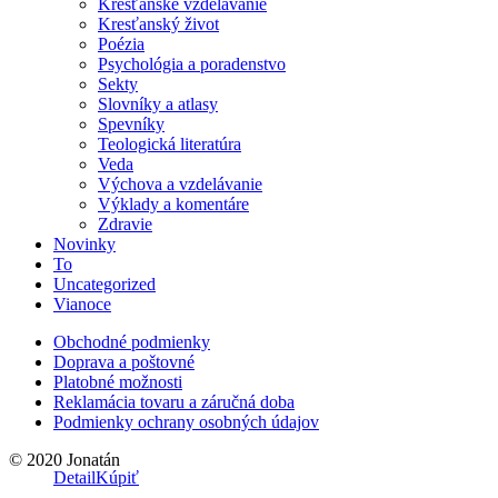
Kresťanské vzdelávanie
Kresťanský život
Poézia
Psychológia a poradenstvo
Sekty
Slovníky a atlasy
Spevníky
Teologická literatúra
Veda
Výchova a vzdelávanie
Výklady a komentáre
Zdravie
Novinky
To
Uncategorized
Vianoce
Obchodné podmienky
Doprava a poštovné
Platobné možnosti
Reklamácia tovaru a záručná doba
Podmienky ochrany osobných údajov
© 2020 Jonatán
Detail
Kúpiť