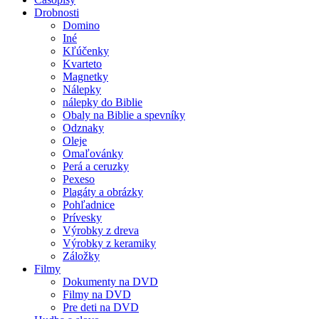
Drobnosti
Domino
Iné
Kľúčenky
Kvarteto
Magnetky
Nálepky
nálepky do Biblie
Obaly na Biblie a spevníky
Odznaky
Oleje
Omaľovánky
Perá a ceruzky
Pexeso
Plagáty a obrázky
Pohľadnice
Prívesky
Výrobky z dreva
Výrobky z keramiky
Záložky
Filmy
Dokumenty na DVD
Filmy na DVD
Pre deti na DVD