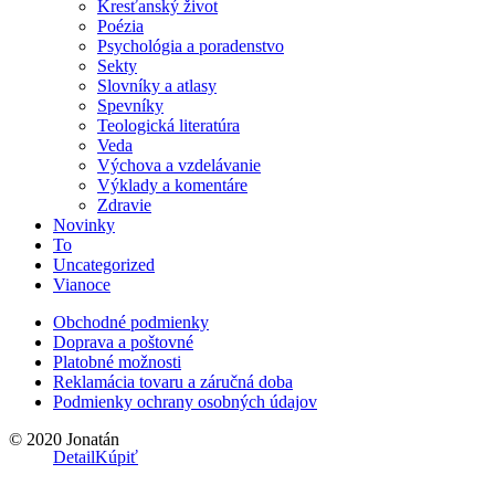
Kresťanský život
Poézia
Psychológia a poradenstvo
Sekty
Slovníky a atlasy
Spevníky
Teologická literatúra
Veda
Výchova a vzdelávanie
Výklady a komentáre
Zdravie
Novinky
To
Uncategorized
Vianoce
Obchodné podmienky
Doprava a poštovné
Platobné možnosti
Reklamácia tovaru a záručná doba
Podmienky ochrany osobných údajov
© 2020 Jonatán
Detail
Kúpiť