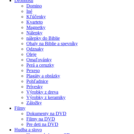
Drobnosti
Domino
Iné
Kľúčenky
Kvarteto
Magnetky
Nálepky
nálepky do Biblie
Obaly na Biblie a spevníky
Odznaky
Oleje
Omaľovánky
Perá a ceruzky
Pexeso
Plagáty a obrázky
Pohľadnice
Prívesky
Výrobky z dreva
Výrobky z keramiky
Záložky
Filmy
Dokumenty na DVD
Filmy na DVD
Pre deti na DVD
Hudba a slovo