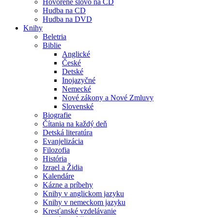
Hovorené slovo na CD
Hudba na CD
Hudba na DVD
Knihy
Beletria
Biblie
Anglické
České
Detské
Inojazyčné
Nemecké
Nové zákony a Nové Zmluvy
Slovenské
Biografie
Čítania na každý deň
Detská literatúra
Evanjelizácia
Filozofia
História
Izrael a Židia
Kalendáre
Kázne a príbehy
Knihy v anglickom jazyku
Knihy v nemeckom jazyku
Kresťanské vzdelávanie