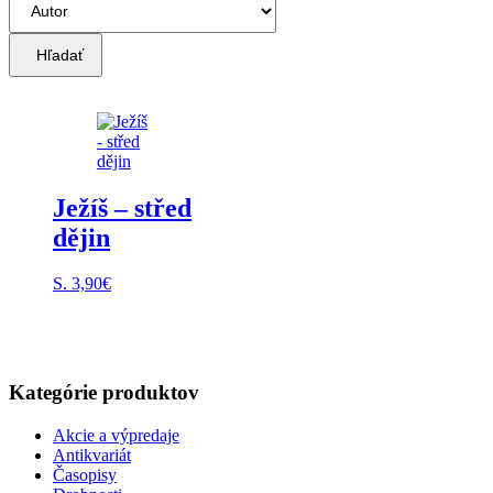
Hľadať
Ježíš – střed
dějin
S.
3,90
€
Kategórie produktov
Akcie a výpredaje
Antikvariát
Časopisy