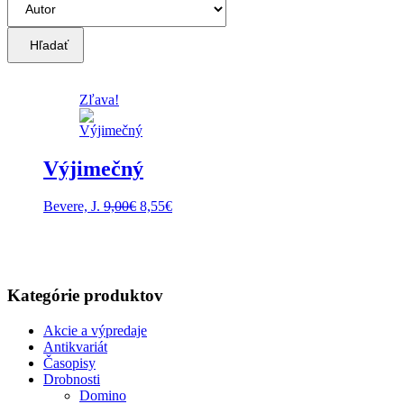
Hľadať
Zľava!
Výjimečný
Pôvodná
Aktuálna
Bevere, J.
9,00
€
8,55
€
cena
cena
bola:
je:
9,00€.
8,55€.
Kategórie produktov
Akcie a výpredaje
Antikvariát
Časopisy
Drobnosti
Domino