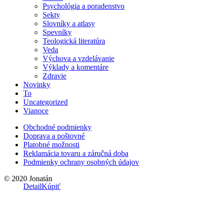
Psychológia a poradenstvo
Sekty
Slovníky a atlasy
Spevníky
Teologická literatúra
Veda
Výchova a vzdelávanie
Výklady a komentáre
Zdravie
Novinky
To
Uncategorized
Vianoce
Obchodné podmienky
Doprava a poštovné
Platobné možnosti
Reklamácia tovaru a záručná doba
Podmienky ochrany osobných údajov
© 2020 Jonatán
Detail
Kúpiť