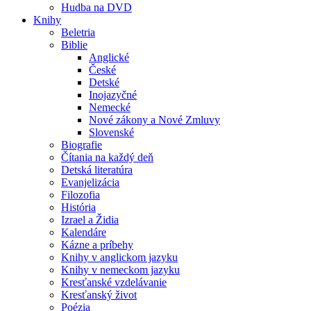
Hudba na DVD
Knihy
Beletria
Biblie
Anglické
České
Detské
Inojazyčné
Nemecké
Nové zákony a Nové Zmluvy
Slovenské
Biografie
Čítania na každý deň
Detská literatúra
Evanjelizácia
Filozofia
História
Izrael a Židia
Kalendáre
Kázne a príbehy
Knihy v anglickom jazyku
Knihy v nemeckom jazyku
Kresťanské vzdelávanie
Kresťanský život
Poézia