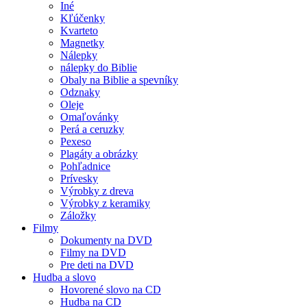
Iné
Kľúčenky
Kvarteto
Magnetky
Nálepky
nálepky do Biblie
Obaly na Biblie a spevníky
Odznaky
Oleje
Omaľovánky
Perá a ceruzky
Pexeso
Plagáty a obrázky
Pohľadnice
Prívesky
Výrobky z dreva
Výrobky z keramiky
Záložky
Filmy
Dokumenty na DVD
Filmy na DVD
Pre deti na DVD
Hudba a slovo
Hovorené slovo na CD
Hudba na CD