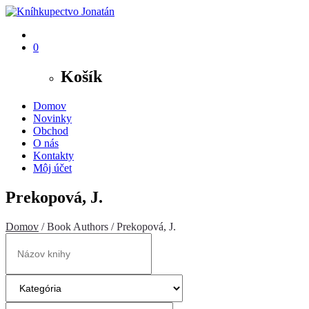
0
Košík
Domov
Novinky
Obchod
O nás
Kontakty
Môj účet
Prekopová, J.
Domov
/ Book Authors / Prekopová, J.