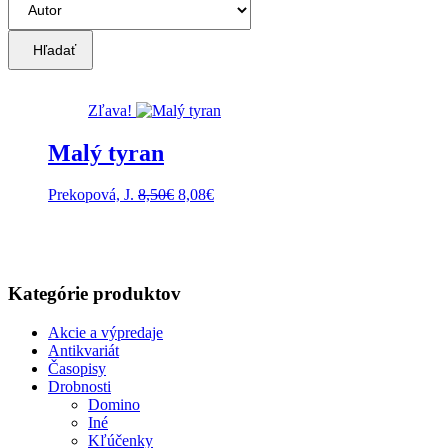
Hľadať
Zľava!
Malý tyran
Pôvodná
Aktuálna
Prekopová, J.
8,50
€
8,08
€
cena
cena
bola:
je:
8,50€.
8,08€.
Kategórie produktov
Akcie a výpredaje
Antikvariát
Časopisy
Drobnosti
Domino
Iné
Kľúčenky