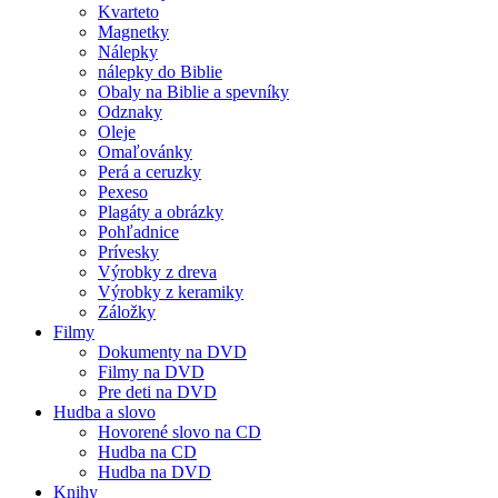
Kvarteto
Magnetky
Nálepky
nálepky do Biblie
Obaly na Biblie a spevníky
Odznaky
Oleje
Omaľovánky
Perá a ceruzky
Pexeso
Plagáty a obrázky
Pohľadnice
Prívesky
Výrobky z dreva
Výrobky z keramiky
Záložky
Filmy
Dokumenty na DVD
Filmy na DVD
Pre deti na DVD
Hudba a slovo
Hovorené slovo na CD
Hudba na CD
Hudba na DVD
Knihy