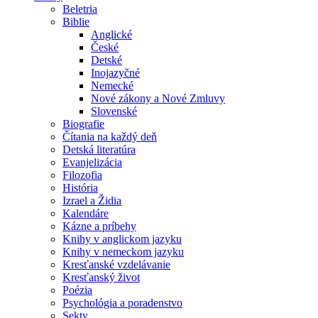
Beletria
Biblie
Anglické
České
Detské
Inojazyčné
Nemecké
Nové zákony a Nové Zmluvy
Slovenské
Biografie
Čítania na každý deň
Detská literatúra
Evanjelizácia
Filozofia
História
Izrael a Židia
Kalendáre
Kázne a príbehy
Knihy v anglickom jazyku
Knihy v nemeckom jazyku
Kresťanské vzdelávanie
Kresťanský život
Poézia
Psychológia a poradenstvo
Sekty