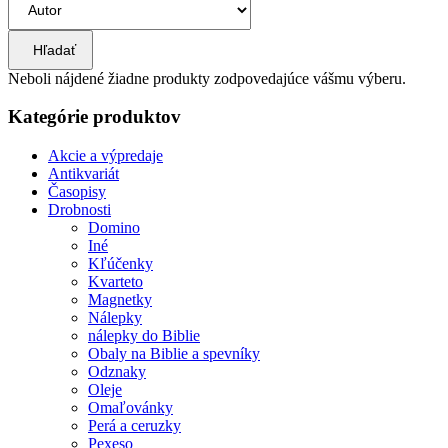
Hľadať
Neboli nájdené žiadne produkty zodpovedajúce vášmu výberu.
Kategórie produktov
Akcie a výpredaje
Antikvariát
Časopisy
Drobnosti
Domino
Iné
Kľúčenky
Kvarteto
Magnetky
Nálepky
nálepky do Biblie
Obaly na Biblie a spevníky
Odznaky
Oleje
Omaľovánky
Perá a ceruzky
Pexeso