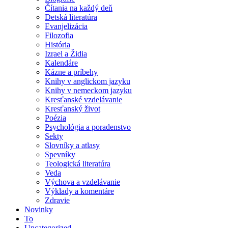
Čítania na každý deň
Detská literatúra
Evanjelizácia
Filozofia
História
Izrael a Židia
Kalendáre
Kázne a príbehy
Knihy v anglickom jazyku
Knihy v nemeckom jazyku
Kresťanské vzdelávanie
Kresťanský život
Poézia
Psychológia a poradenstvo
Sekty
Slovníky a atlasy
Spevníky
Teologická literatúra
Veda
Výchova a vzdelávanie
Výklady a komentáre
Zdravie
Novinky
To
Uncategorized