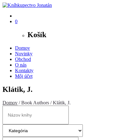
0
Košík
Domov
Novinky
Obchod
O nás
Kontakty
Môj účet
Klátik, J.
Domov
/ Book Authors / Klátik, J.