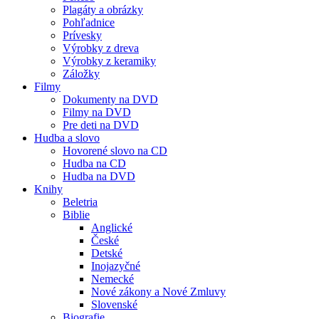
Plagáty a obrázky
Pohľadnice
Prívesky
Výrobky z dreva
Výrobky z keramiky
Záložky
Filmy
Dokumenty na DVD
Filmy na DVD
Pre deti na DVD
Hudba a slovo
Hovorené slovo na CD
Hudba na CD
Hudba na DVD
Knihy
Beletria
Biblie
Anglické
České
Detské
Inojazyčné
Nemecké
Nové zákony a Nové Zmluvy
Slovenské
Biografie