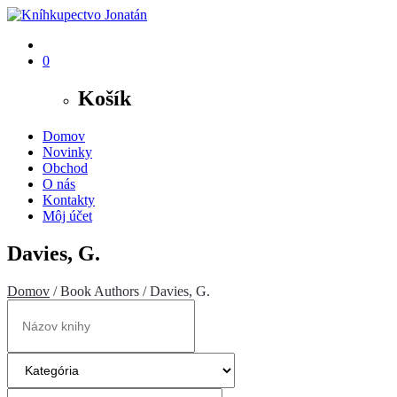
0
Košík
Domov
Novinky
Obchod
O nás
Kontakty
Môj účet
Davies, G.
Domov
/ Book Authors / Davies, G.