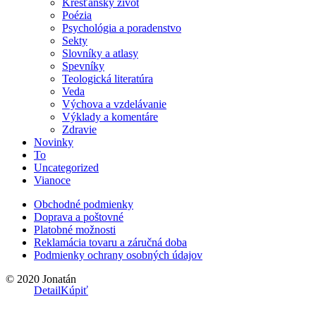
Kresťanský život
Poézia
Psychológia a poradenstvo
Sekty
Slovníky a atlasy
Spevníky
Teologická literatúra
Veda
Výchova a vzdelávanie
Výklady a komentáre
Zdravie
Novinky
To
Uncategorized
Vianoce
Obchodné podmienky
Doprava a poštovné
Platobné možnosti
Reklamácia tovaru a záručná doba
Podmienky ochrany osobných údajov
© 2020 Jonatán
Detail
Kúpiť