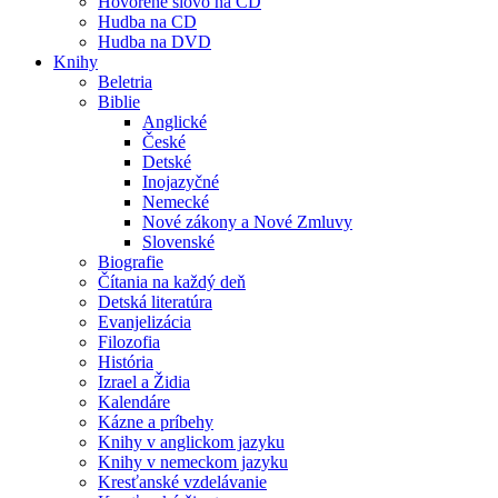
Hovorené slovo na CD
Hudba na CD
Hudba na DVD
Knihy
Beletria
Biblie
Anglické
České
Detské
Inojazyčné
Nemecké
Nové zákony a Nové Zmluvy
Slovenské
Biografie
Čítania na každý deň
Detská literatúra
Evanjelizácia
Filozofia
História
Izrael a Židia
Kalendáre
Kázne a príbehy
Knihy v anglickom jazyku
Knihy v nemeckom jazyku
Kresťanské vzdelávanie