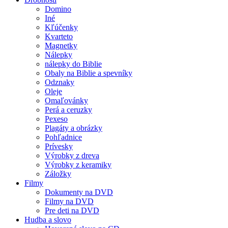
Domino
Iné
Kľúčenky
Kvarteto
Magnetky
Nálepky
nálepky do Biblie
Obaly na Biblie a spevníky
Odznaky
Oleje
Omaľovánky
Perá a ceruzky
Pexeso
Plagáty a obrázky
Pohľadnice
Prívesky
Výrobky z dreva
Výrobky z keramiky
Záložky
Filmy
Dokumenty na DVD
Filmy na DVD
Pre deti na DVD
Hudba a slovo