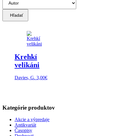
Hľadať
Krehkí
velikáni
Davies, G.
3,00
€
Kategórie produktov
Akcie a výpredaje
Antikvariát
Časopisy
Drobnosti