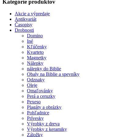
Kategórie produktov
Akcie a výpredaje
Antikvariát
Časopisy
Drobnosti
Domino
Iné
Kľúčenky
Kvarteto
Magnetky
Nálepky
nálepky do Biblie
Obaly na Biblie a spevníky
Odznaky
Oleje
Omaľovánky
Perá a ceruzky
Pexeso
Plagáty a obrázky
Pohľadnice
Prívesky
Výrobky z dreva
Výrobky z keramiky
Záložky