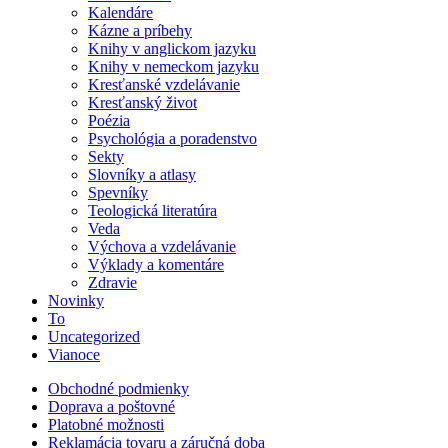
Kalendáre
Kázne a príbehy
Knihy v anglickom jazyku
Knihy v nemeckom jazyku
Kresťanské vzdelávanie
Kresťanský život
Poézia
Psychológia a poradenstvo
Sekty
Slovníky a atlasy
Spevníky
Teologická literatúra
Veda
Výchova a vzdelávanie
Výklady a komentáre
Zdravie
Novinky
To
Uncategorized
Vianoce
Obchodné podmienky
Doprava a poštovné
Platobné možnosti
Reklamácia tovaru a záručná doba