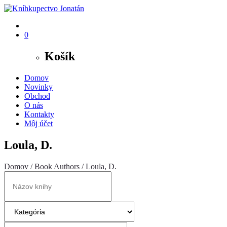
0
Košík
Domov
Novinky
Obchod
O nás
Kontakty
Môj účet
Loula, D.
Domov
/ Book Authors / Loula, D.