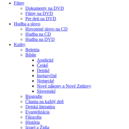
Filmy
Dokumenty na DVD
Filmy na DVD
Pre deti na DVD
Hudba a slovo
Hovorené slovo na CD
Hudba na CD
Hudba na DVD
Knihy
Beletria
Biblie
Anglické
České
Detské
Inojazyčné
Nemecké
Nové zákony a Nové Zmluvy
Slovenské
Biografie
Čítania na každý deň
Detská literatúra
Evanjelizácia
Filozofia
História
Izrael a Židia