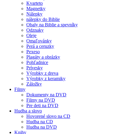
Kvarteto
Magnetky
Nálepky
nálepky do Biblie
Obaly na Biblie a spevníky
Odznaky
Oleje
Omaľovánky
Perá a ceruzky
Pexeso
Plagáty a obrázky
Pohľadnice
Prívesky
Výrobky z dreva
Výrobky z keramiky
Záložky
Filmy
Dokumenty na DVD
Filmy na DVD
Pre deti na DVD
Hudba a slovo
Hovorené slovo na CD
Hudba na CD
Hudba na DVD
Knihy