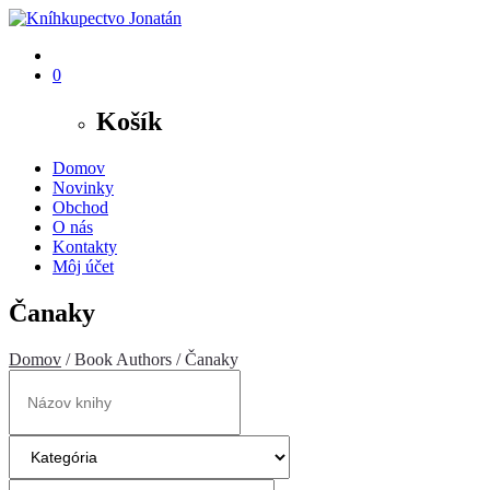
0
Košík
Domov
Novinky
Obchod
O nás
Kontakty
Môj účet
Čanaky
Domov
/ Book Authors / Čanaky