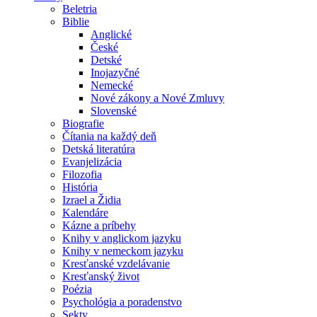
Beletria
Biblie
Anglické
České
Detské
Inojazyčné
Nemecké
Nové zákony a Nové Zmluvy
Slovenské
Biografie
Čítania na každý deň
Detská literatúra
Evanjelizácia
Filozofia
História
Izrael a Židia
Kalendáre
Kázne a príbehy
Knihy v anglickom jazyku
Knihy v nemeckom jazyku
Kresťanské vzdelávanie
Kresťanský život
Poézia
Psychológia a poradenstvo
Sekty