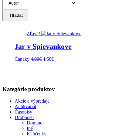
Hľadať
Zľava!
Jar v Spievankove
Pôvodná
Aktuálna
Čanaky
4,90
€
4,66
€
cena
cena
bola:
je:
4,90€.
4,66€.
Kategórie produktov
Akcie a výpredaje
Antikvariát
Časopisy
Drobnosti
Domino
Iné
Kľúčenky