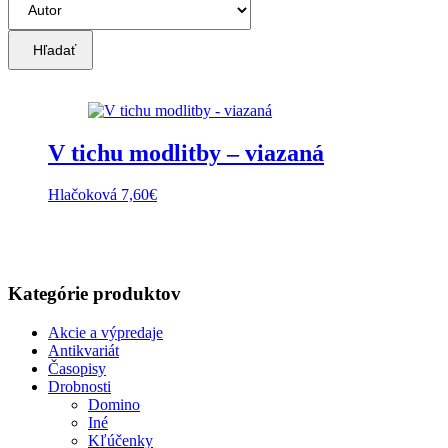
Hľadať
V tichu modlitby – viazaná
Hlačoková
7,60
€
Kategórie produktov
Akcie a výpredaje
Antikvariát
Časopisy
Drobnosti
Domino
Iné
Kľúčenky