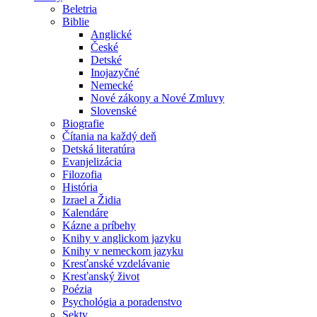
Beletria
Biblie
Anglické
České
Detské
Inojazyčné
Nemecké
Nové zákony a Nové Zmluvy
Slovenské
Biografie
Čítania na každý deň
Detská literatúra
Evanjelizácia
Filozofia
História
Izrael a Židia
Kalendáre
Kázne a príbehy
Knihy v anglickom jazyku
Knihy v nemeckom jazyku
Kresťanské vzdelávanie
Kresťanský život
Poézia
Psychológia a poradenstvo
Sekty