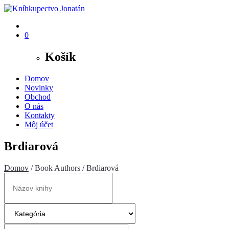
0
Košík
Domov
Novinky
Obchod
O nás
Kontakty
Môj účet
Brdiarová
Domov
/ Book Authors / Brdiarová