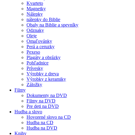
Kvarteto
Magnetky
Nálepky
nálepky do Biblie
Obaly na Biblie a spevníky
Odznaky
Oleje
Omaľovánky
Perá a ceruzky
Pexeso
Plagáty a obrázky
Pohľadnice
Prívesky
Výrobky z dreva
Výrobky z keramiky
Záložky
Filmy
Dokumenty na DVD
Filmy na DVD
Pre deti na DVD
Hudba a slovo
Hovorené slovo na CD
Hudba na CD
Hudba na DVD
Knihy