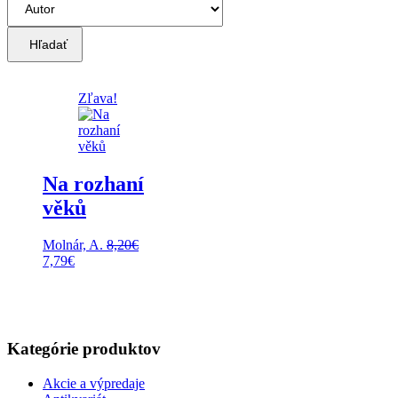
Hľadať
Zľava!
Na rozhaní
věků
Molnár, A.
8,20
€
Pôvodná
Aktuálna
7,79
€
cena
cena
bola:
je:
8,20€.
7,79€.
Kategórie produktov
Akcie a výpredaje