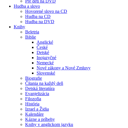
Pre deti na DVD
Hudba a slovo
Hovorené slovo na CD
Hudba na CD
Hudba na DVD
Knihy
Beletria
Biblie
Anglické
České
Detské
Inojazyčné
Nemecké
Nové zákony a Nové Zmluvy
Slovenské
Biografie
Čítania na každý deň
Detská literatúra
Evanjelizácia
Filozofia
História
Izrael a Židia
Kalendáre
Kázne a príbehy
Knihy v anglickom jazyku