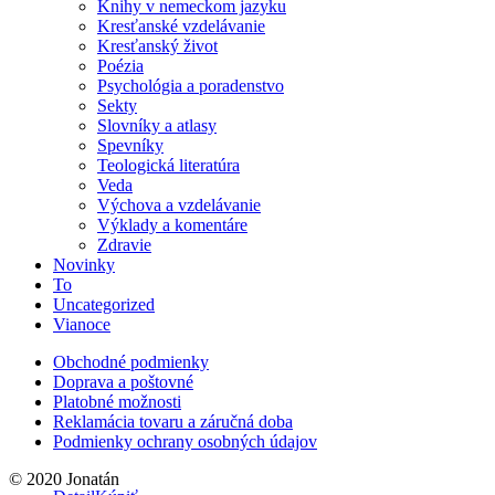
Knihy v nemeckom jazyku
Kresťanské vzdelávanie
Kresťanský život
Poézia
Psychológia a poradenstvo
Sekty
Slovníky a atlasy
Spevníky
Teologická literatúra
Veda
Výchova a vzdelávanie
Výklady a komentáre
Zdravie
Novinky
To
Uncategorized
Vianoce
Obchodné podmienky
Doprava a poštovné
Platobné možnosti
Reklamácia tovaru a záručná doba
Podmienky ochrany osobných údajov
© 2020 Jonatán