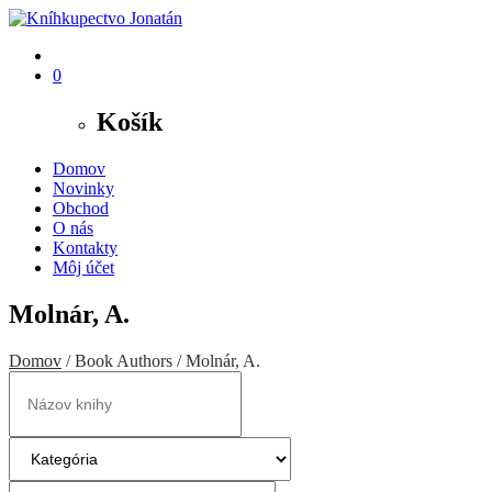
0
Košík
Domov
Novinky
Obchod
O nás
Kontakty
Môj účet
Molnár, A.
Domov
/ Book Authors / Molnár, A.