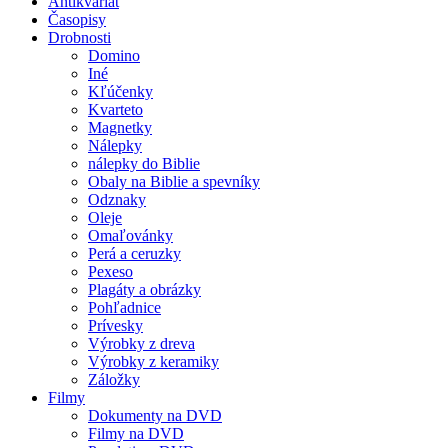
Antikvariát
Časopisy
Drobnosti
Domino
Iné
Kľúčenky
Kvarteto
Magnetky
Nálepky
nálepky do Biblie
Obaly na Biblie a spevníky
Odznaky
Oleje
Omaľovánky
Perá a ceruzky
Pexeso
Plagáty a obrázky
Pohľadnice
Prívesky
Výrobky z dreva
Výrobky z keramiky
Záložky
Filmy
Dokumenty na DVD
Filmy na DVD