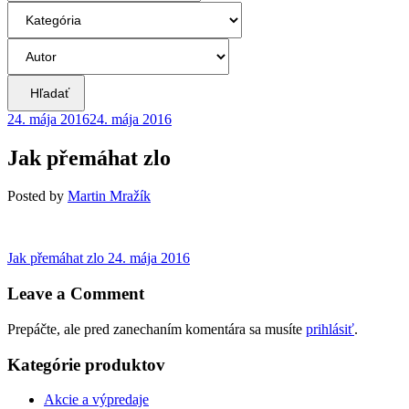
Hľadať
24. mája 2016
24. mája 2016
Jak přemáhat zlo
Posted
by
Martin Mražík
Navigácia
Previous
Jak přemáhat zlo
24. mája 2016
post:
v
Leave a Comment
článku
Prepáčte, ale pred zanechaním komentára sa musíte
prihlásiť
.
Kategórie produktov
Akcie a výpredaje