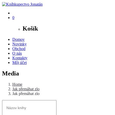
0
Košík
Domov
Novinky
Obchod
O nás
Kontakty
Môj účet
Media
Home
Jak přemáhat zlo
Jak přemáhat zlo