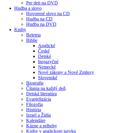
Pre deti na DVD
Hudba a slovo
Hovorené slovo na CD
Hudba na CD
Hudba na DVD
Knihy
Beletria
Biblie
Anglické
České
Detské
Inojazyčné
Nemecké
Nové zákony a Nové Zmluvy
Slovenské
Biografie
Čítania na každý deň
Detská literatúra
Evanjelizácia
Filozofia
História
Izrael a Židia
Kalendáre
Kázne a príbehy
Knihy v anglickom jazyku