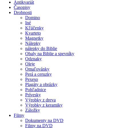
Antikvariát
Časopisy
Drobnosti
Domino
Iné
Kľúčenky
Kvarteto
Magnetky
Nálepky
nálepky do Biblie
Obaly na Biblie a spevníky
Odznaky
Oleje
Omaľovánky
Perá a ceruzky
Pexeso
Plagáty a obrázky
Pohľadnice
Prívesky
Výrobky z dreva
Výrobky z keramiky
Záložky
Filmy
Dokumenty na DVD
Filmy na DVD