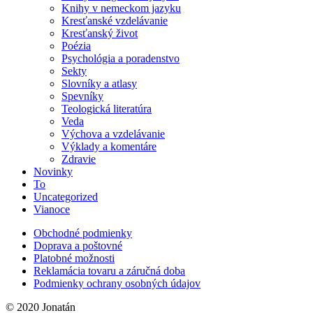
Knihy v nemeckom jazyku
Kresťanské vzdelávanie
Kresťanský život
Poézia
Psychológia a poradenstvo
Sekty
Slovníky a atlasy
Spevníky
Teologická literatúra
Veda
Výchova a vzdelávanie
Výklady a komentáre
Zdravie
Novinky
To
Uncategorized
Vianoce
Obchodné podmienky
Doprava a poštovné
Platobné možnosti
Reklamácia tovaru a záručná doba
Podmienky ochrany osobných údajov
© 2020 Jonatán