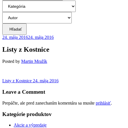
Hľadať
24. mája 2016
24. mája 2016
Listy z Kostnice
Posted
by
Martin Mražík
Navigácia
Previous
Listy z Kostnice
24. mája 2016
post:
v
Leave a Comment
článku
Prepáčte, ale pred zanechaním komentára sa musíte
prihlásiť
.
Kategórie produktov
Akcie a výpredaje