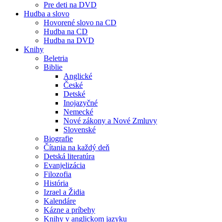
Pre deti na DVD
Hudba a slovo
Hovorené slovo na CD
Hudba na CD
Hudba na DVD
Knihy
Beletria
Biblie
Anglické
České
Detské
Inojazyčné
Nemecké
Nové zákony a Nové Zmluvy
Slovenské
Biografie
Čítania na každý deň
Detská literatúra
Evanjelizácia
Filozofia
História
Izrael a Židia
Kalendáre
Kázne a príbehy
Knihy v anglickom jazyku