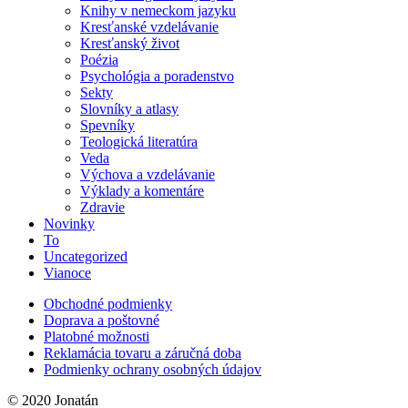
Knihy v nemeckom jazyku
Kresťanské vzdelávanie
Kresťanský život
Poézia
Psychológia a poradenstvo
Sekty
Slovníky a atlasy
Spevníky
Teologická literatúra
Veda
Výchova a vzdelávanie
Výklady a komentáre
Zdravie
Novinky
To
Uncategorized
Vianoce
Obchodné podmienky
Doprava a poštovné
Platobné možnosti
Reklamácia tovaru a záručná doba
Podmienky ochrany osobných údajov
© 2020 Jonatán