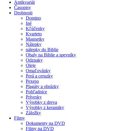
Antikvariát
Časopisy
Drobnosti
Domino
Iné
Kľúčenky
Kvarteto
Magnetky
Nálepky
nálepky do Biblie
Obaly na Biblie a spevníky
Odznaky
Oleje
Omaľovánky
Perá a ceruzky
Pexeso
Plagáty a obrázky
Pohľadnice
Prívesky
Výrobky z dreva
Výrobky z keramiky
Záložky
Filmy
Dokumenty na DVD
Filmy na DVD