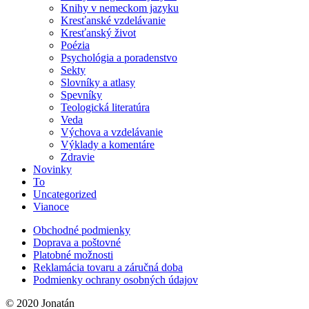
Knihy v nemeckom jazyku
Kresťanské vzdelávanie
Kresťanský život
Poézia
Psychológia a poradenstvo
Sekty
Slovníky a atlasy
Spevníky
Teologická literatúra
Veda
Výchova a vzdelávanie
Výklady a komentáre
Zdravie
Novinky
To
Uncategorized
Vianoce
Obchodné podmienky
Doprava a poštovné
Platobné možnosti
Reklamácia tovaru a záručná doba
Podmienky ochrany osobných údajov
© 2020 Jonatán