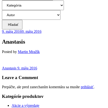
Hľadať
9. mája 2016
9. mája 2016
Anastasis
Posted
by
Martin Mražík
Navigácia
Previous
Anastasis
9. mája 2016
post:
v
Leave a Comment
článku
Prepáčte, ale pred zanechaním komentára sa musíte
prihlásiť
.
Kategórie produktov
Akcie a výpredaje