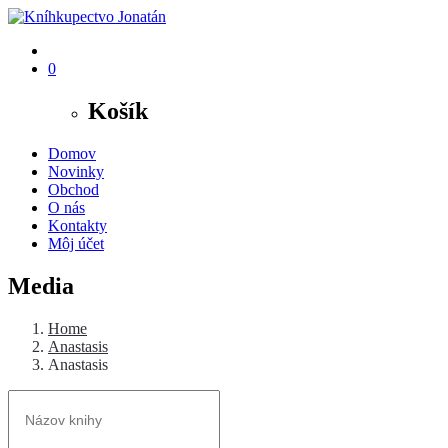
0
Košík
Domov
Novinky
Obchod
O nás
Kontakty
Môj účet
Media
Home
Anastasis
Anastasis