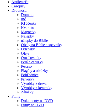
Antikvariát
Časopisy
Drobnosti
Domino
Iné
Kľúčenky
Kvarteto
Magnetky
Nálepky
nálepky do Biblie
Obaly na Biblie a spevníky
Odznaky
Oleje
Omaľovánky
Perá a ceruzky
Pexeso
Plagáty a obrázky
Pohľadnice
Prívesky
Výrobky z dreva
Výrobky z keramiky
Záložky
Filmy
Dokumenty na DVD
Filmy na DVD