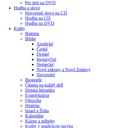
Pre deti na DVD
Hudba a slovo
Hovorené slovo na CD
Hudba na CD
Hudba na DVD
Knihy
Beletria
Biblie
Anglické
České
Detské
Inojazyčné
Nemecké
Nové zákony a Nové Zmluvy
Slovenské
Biografie
Čítania na každý deň
Detská literatúra
Evanjelizácia
Filozofia
História
Izrael a Židia
Kalendáre
Kázne a príbehy
Knihy v anglickom jazyku