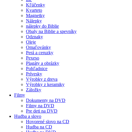
Kľúčenky
Kvarteto
Magnetky
Nálepky
nálepky do Biblie
Obaly na Biblie a spevníky
Odznaky
Oleje
Omaľovánky
Perá a ceruzky
Pexeso
Plagáty a obrázky
Pohľadnice
Prívesky
Výrobky z dreva
Výrobky z keramiky
Záložky
Filmy
Dokumenty na DVD
Filmy na DVD
Pre deti na DVD
Hudba a slovo
Hovorené slovo na CD
Hudba na CD