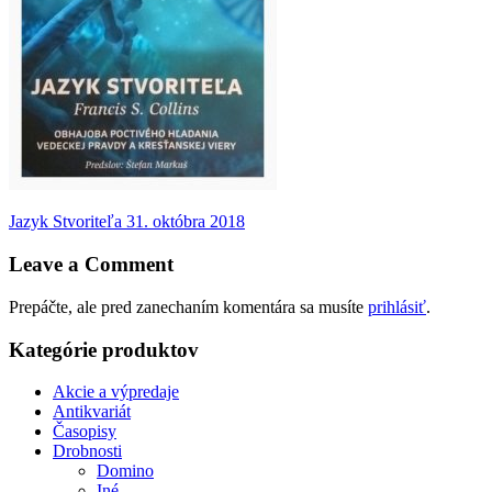
Navigácia
Previous
Jazyk Stvoriteľa
31. októbra 2018
post:
v
Leave a Comment
článku
Prepáčte, ale pred zanechaním komentára sa musíte
prihlásiť
.
Kategórie produktov
Akcie a výpredaje
Antikvariát
Časopisy
Drobnosti
Domino
Iné