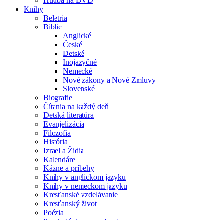
Hudba na DVD
Knihy
Beletria
Biblie
Anglické
České
Detské
Inojazyčné
Nemecké
Nové zákony a Nové Zmluvy
Slovenské
Biografie
Čítania na každý deň
Detská literatúra
Evanjelizácia
Filozofia
História
Izrael a Židia
Kalendáre
Kázne a príbehy
Knihy v anglickom jazyku
Knihy v nemeckom jazyku
Kresťanské vzdelávanie
Kresťanský život
Poézia