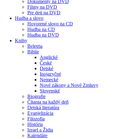
Dokumenty na DVD
Filmy na DVD
Pre deti na DVD
Hudba a slovo
Hovorené slovo na CD
Hudba na CD
Hudba na DVD
Knihy
Beletria
Biblie
Anglické
České
Detské
Inojazyčné
Nemecké
Nové zákony a Nové Zmluvy
Slovenské
Biografie
Čítania na každý deň
Detská literatúra
Evanjelizácia
Filozofia
História
Izrael a Židia
Kalendáre