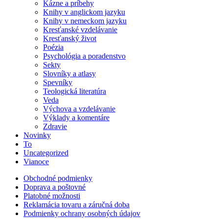
Kázne a príbehy
Knihy v anglickom jazyku
Knihy v nemeckom jazyku
Kresťanské vzdelávanie
Kresťanský život
Poézia
Psychológia a poradenstvo
Sekty
Slovníky a atlasy
Spevníky
Teologická literatúra
Veda
Výchova a vzdelávanie
Výklady a komentáre
Zdravie
Novinky
To
Uncategorized
Vianoce
Obchodné podmienky
Doprava a poštovné
Platobné možnosti
Reklamácia tovaru a záručná doba
Podmienky ochrany osobných údajov