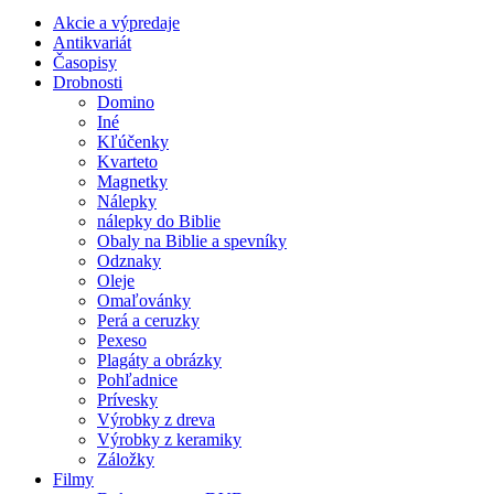
Akcie a výpredaje
Antikvariát
Časopisy
Drobnosti
Domino
Iné
Kľúčenky
Kvarteto
Magnetky
Nálepky
nálepky do Biblie
Obaly na Biblie a spevníky
Odznaky
Oleje
Omaľovánky
Perá a ceruzky
Pexeso
Plagáty a obrázky
Pohľadnice
Prívesky
Výrobky z dreva
Výrobky z keramiky
Záložky
Filmy