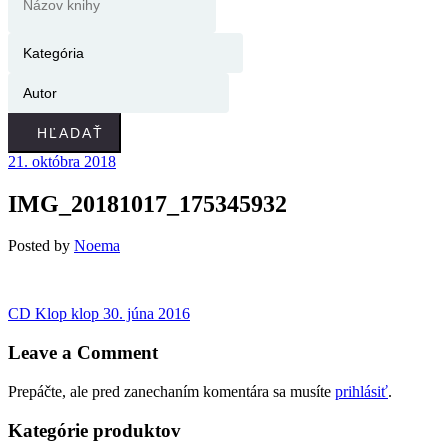
HĽADAŤ
21. októbra 2018
IMG_20181017_175345932
Posted
by
Noema
Navigácia
Previous
CD Klop klop
30. júna 2016
post:
v
Leave a Comment
článku
Prepáčte, ale pred zanechaním komentára sa musíte
prihlásiť
.
Kategórie produktov