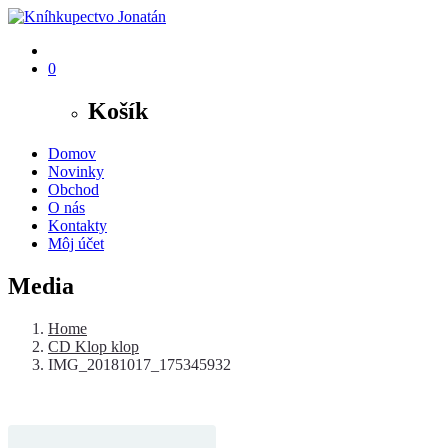
0
Košík
Domov
Novinky
Obchod
O nás
Kontakty
Môj účet
Media
Home
CD Klop klop
IMG_20181017_175345932