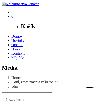
0
Košík
Domov
Novinky
Obchod
O nás
Kontakty
Môj účet
Media
Home
5 dní, ktoré zmenia vašu rodinu
5dní