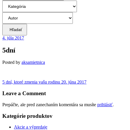
Hľadať
4. júla 2017
5dní
Posted
by
aksamietnica
Navigácia
Previous
5 dní, ktoré zmenia vašu rodinu
20. júna 2017
post:
v
Leave a Comment
článku
Prepáčte, ale pred zanechaním komentára sa musíte
prihlásiť
.
Kategórie produktov
Akcie a výpredaje