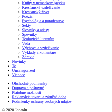
Knihy v nemeckom jazyku
Kresťanské vzdelávanie
Kresťanský život
Poézia
Psychológia a poradenstvo
Sekty
Slovníky a atlasy
Spevníky
Teologická literatúra
Veda
Výchova a vzdelávanie
Výklady a komentáre
Zdravie
Novinky
To
Uncategorized
Vianoce
Obchodné podmienky
Doprava a poštovné
Platobné možnosti
Reklamácia tovaru a záručná doba
Podmienky ochrany osobných údajov
© 2020 Jonatán