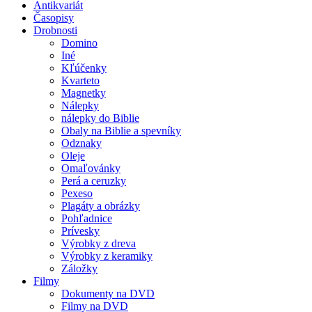
Antikvariát
Časopisy
Drobnosti
Domino
Iné
Kľúčenky
Kvarteto
Magnetky
Nálepky
nálepky do Biblie
Obaly na Biblie a spevníky
Odznaky
Oleje
Omaľovánky
Perá a ceruzky
Pexeso
Plagáty a obrázky
Pohľadnice
Prívesky
Výrobky z dreva
Výrobky z keramiky
Záložky
Filmy
Dokumenty na DVD
Filmy na DVD