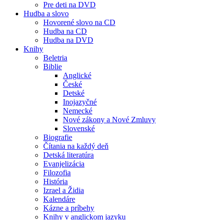
Pre deti na DVD
Hudba a slovo
Hovorené slovo na CD
Hudba na CD
Hudba na DVD
Knihy
Beletria
Biblie
Anglické
České
Detské
Inojazyčné
Nemecké
Nové zákony a Nové Zmluvy
Slovenské
Biografie
Čítania na každý deň
Detská literatúra
Evanjelizácia
Filozofia
História
Izrael a Židia
Kalendáre
Kázne a príbehy
Knihy v anglickom jazyku