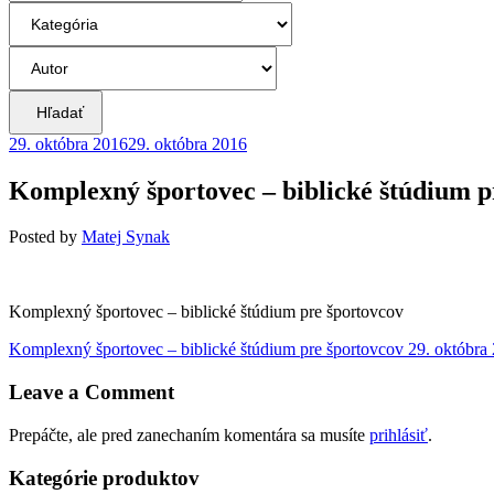
Hľadať
29. októbra 2016
29. októbra 2016
Komplexný športovec – biblické štúdium p
Posted
by
Matej Synak
Komplexný športovec – biblické štúdium pre športovcov
Navigácia
Previous
Komplexný športovec – biblické štúdium pre športovcov
29. októbra
post:
v
Leave a Comment
článku
Prepáčte, ale pred zanechaním komentára sa musíte
prihlásiť
.
Kategórie produktov