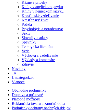
Kázne a príbehy
Knihy v anglickom jazyku
Knihy v nemeckom jazyku
Kresťanské vzdelávanie
Kresťanský život
Poézia
Psychológia a poradenstvo
Sekty
Slovníky a atlasy
Spevníky
Teologická literatúra
Veda
Výchova a vzdelávanie
Výklady a komentáre
Zdravie
Novinky
To
Uncategorized
Vianoce
Obchodné podmienky
Doprava a poštovné
Platobné možnosti
Reklamácia tovaru a záručná doba
Podmienky ochrany osobných údajov