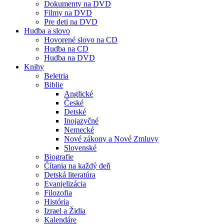
Dokumenty na DVD
Filmy na DVD
Pre deti na DVD
Hudba a slovo
Hovorené slovo na CD
Hudba na CD
Hudba na DVD
Knihy
Beletria
Biblie
Anglické
České
Detské
Inojazyčné
Nemecké
Nové zákony a Nové Zmluvy
Slovenské
Biografie
Čítania na každý deň
Detská literatúra
Evanjelizácia
Filozofia
História
Izrael a Židia
Kalendáre