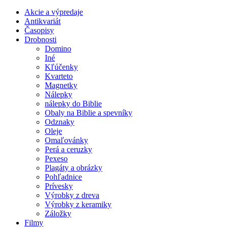
Akcie a výpredaje
Antikvariát
Časopisy
Drobnosti
Domino
Iné
Kľúčenky
Kvarteto
Magnetky
Nálepky
nálepky do Biblie
Obaly na Biblie a spevníky
Odznaky
Oleje
Omaľovánky
Perá a ceruzky
Pexeso
Plagáty a obrázky
Pohľadnice
Prívesky
Výrobky z dreva
Výrobky z keramiky
Záložky
Filmy