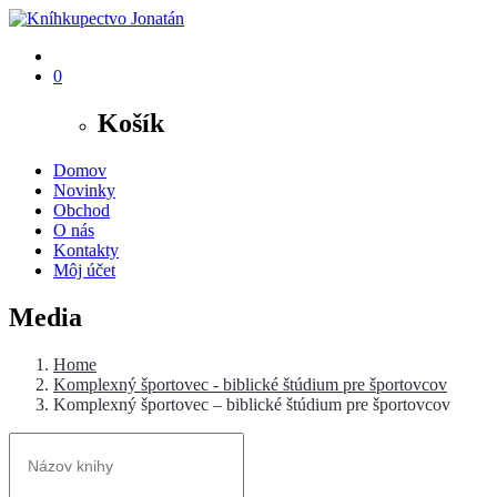
0
Košík
Domov
Novinky
Obchod
O nás
Kontakty
Môj účet
Media
Home
Komplexný športovec - biblické štúdium pre športovcov
Komplexný športovec – biblické štúdium pre športovcov