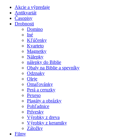
Akcie a výpredaje
Antikvariát
Časopisy
Drobnosti
Domino
Iné
Kľúčenky
Kvarteto
Magnetky
Nálepky
nálepky do Biblie
Obaly na Biblie a spevníky
Odznaky
Oleje
Omaľovánky
Perá a ceruzky
Pexeso
Plagáty a obrázky
Pohľadnice
Prívesky
Výrobky z dreva
Výrobky z keramiky
Záložky
Filmy