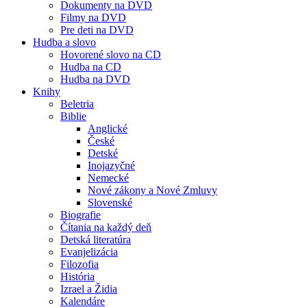
Dokumenty na DVD
Filmy na DVD
Pre deti na DVD
Hudba a slovo
Hovorené slovo na CD
Hudba na CD
Hudba na DVD
Knihy
Beletria
Biblie
Anglické
České
Detské
Inojazyčné
Nemecké
Nové zákony a Nové Zmluvy
Slovenské
Biografie
Čítania na každý deň
Detská literatúra
Evanjelizácia
Filozofia
História
Izrael a Židia
Kalendáre