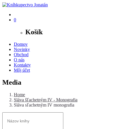
0
Košík
Domov
Novinky
Obchod
O nás
Kontakty
Môj účet
Media
Home
Sláva šľachetným IV - Monografia
Sláva sľachetným IV monografia