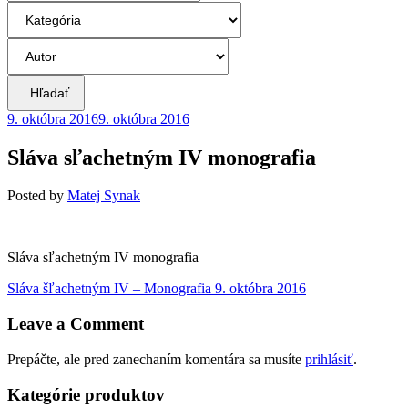
Hľadať
9. októbra 2016
9. októbra 2016
Sláva sľachetným IV monografia
Posted
by
Matej Synak
Sláva sľachetným IV monografia
Navigácia
Previous
Sláva šľachetným IV – Monografia
9. októbra 2016
post:
v
Leave a Comment
článku
Prepáčte, ale pred zanechaním komentára sa musíte
prihlásiť
.
Kategórie produktov