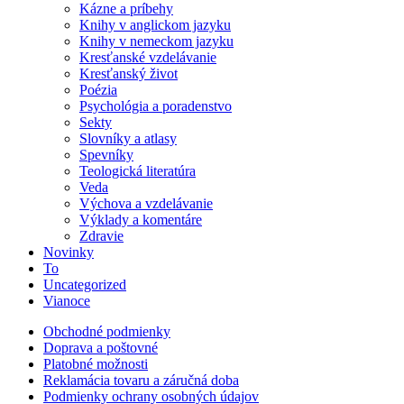
Kázne a príbehy
Knihy v anglickom jazyku
Knihy v nemeckom jazyku
Kresťanské vzdelávanie
Kresťanský život
Poézia
Psychológia a poradenstvo
Sekty
Slovníky a atlasy
Spevníky
Teologická literatúra
Veda
Výchova a vzdelávanie
Výklady a komentáre
Zdravie
Novinky
To
Uncategorized
Vianoce
Obchodné podmienky
Doprava a poštovné
Platobné možnosti
Reklamácia tovaru a záručná doba
Podmienky ochrany osobných údajov