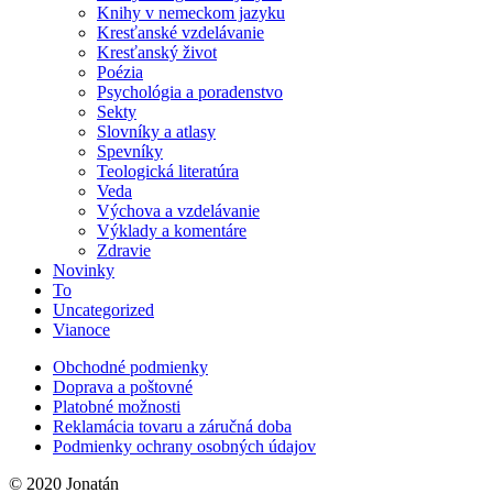
Knihy v nemeckom jazyku
Kresťanské vzdelávanie
Kresťanský život
Poézia
Psychológia a poradenstvo
Sekty
Slovníky a atlasy
Spevníky
Teologická literatúra
Veda
Výchova a vzdelávanie
Výklady a komentáre
Zdravie
Novinky
To
Uncategorized
Vianoce
Obchodné podmienky
Doprava a poštovné
Platobné možnosti
Reklamácia tovaru a záručná doba
Podmienky ochrany osobných údajov
© 2020 Jonatán