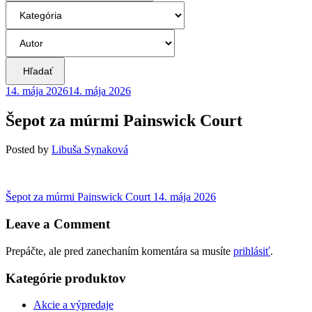
Hľadať
14. mája 2026
14. mája 2026
Šepot za múrmi Painswick Court
Posted
by
Libuša Synaková
Navigácia
Previous
Šepot za múrmi Painswick Court
14. mája 2026
post:
v
Leave a Comment
článku
Prepáčte, ale pred zanechaním komentára sa musíte
prihlásiť
.
Kategórie produktov
Akcie a výpredaje