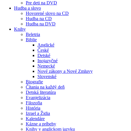
Pre deti na DVD
Hudba a slovo
Hovorené slovo na CD
Hudba na CD
Hudba na DVD
Knihy
Beletria
Biblie
Anglické
České
Detské
Inojazyčné
Nemecké
Nové zákony a Nové Zmluvy
Slovenské
Biografie
Čítania na každý deň
Detská literatúra
Evanjelizácia
Filozofia
História
Izrael a Židia
Kalendáre
Kázne a príbehy
Knihy v anglickom jazyku