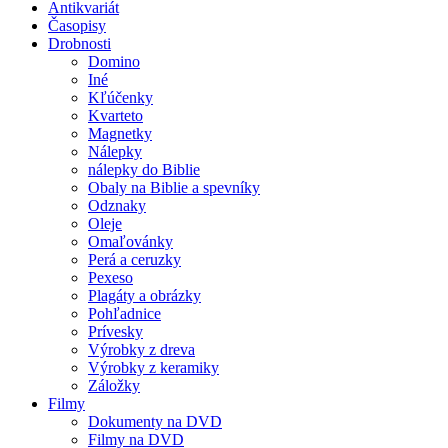
Antikvariát
Časopisy
Drobnosti
Domino
Iné
Kľúčenky
Kvarteto
Magnetky
Nálepky
nálepky do Biblie
Obaly na Biblie a spevníky
Odznaky
Oleje
Omaľovánky
Perá a ceruzky
Pexeso
Plagáty a obrázky
Pohľadnice
Prívesky
Výrobky z dreva
Výrobky z keramiky
Záložky
Filmy
Dokumenty na DVD
Filmy na DVD