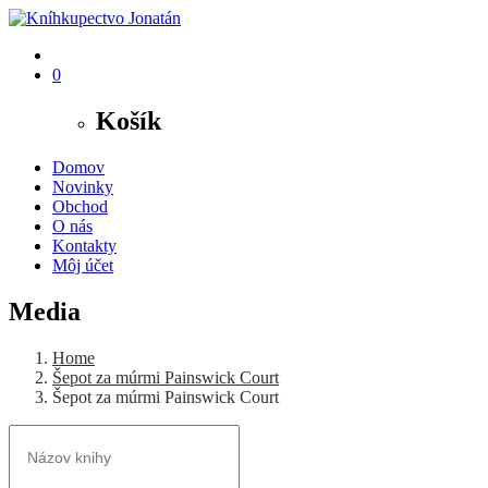
0
Košík
Domov
Novinky
Obchod
O nás
Kontakty
Môj účet
Media
Home
Šepot za múrmi Painswick Court
Šepot za múrmi Painswick Court