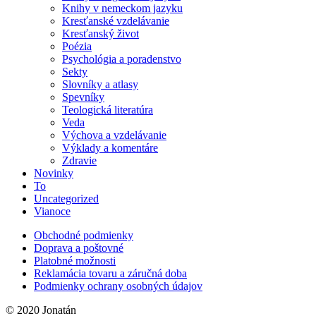
Knihy v nemeckom jazyku
Kresťanské vzdelávanie
Kresťanský život
Poézia
Psychológia a poradenstvo
Sekty
Slovníky a atlasy
Spevníky
Teologická literatúra
Veda
Výchova a vzdelávanie
Výklady a komentáre
Zdravie
Novinky
To
Uncategorized
Vianoce
Obchodné podmienky
Doprava a poštovné
Platobné možnosti
Reklamácia tovaru a záručná doba
Podmienky ochrany osobných údajov
© 2020 Jonatán