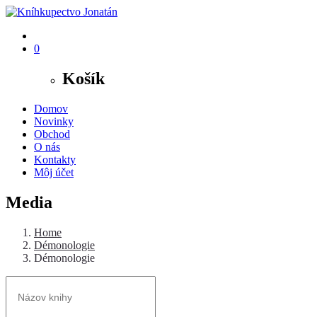
0
Košík
Domov
Novinky
Obchod
O nás
Kontakty
Môj účet
Media
Home
Démonologie
Démonologie