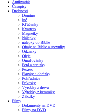
Antikvariát
Časopisy
Drobnosti
Domino
Iné
Kľúčenky
Kvarteto
Magnetky
Nálepky
nálepky do Biblie
Obaly na Biblie a spevníky
Odznaky
Oleje
Omaľovánky
Perá a ceruzky
Pexeso
Plagáty a obrázky
Pohľadnice
Prívesky
Výrobky z dreva
Výrobky z keramiky
Záložky
Filmy
Dokumenty na DVD
Filmy na DVD