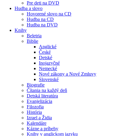
Pre deti na DVD
Hudba a slovo
Hovorené slovo na CD
Hudba na CD
Hudba na DVD
Knihy
Beletria
Biblie
Anglické
České
Detské
Inojazyčné
Nemecké
Nové zákony a Nové Zmluvy
Slovenské
Biografie
Čítania na každý deň
Detská literatúra
Evanjelizácia
Filozofia
História
Izrael a Židia
Kalendáre
Kázne a príbehy
Knihy v anglickom jazyku