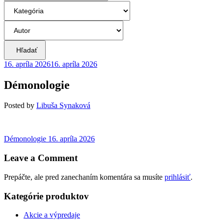
Hľadať
16. apríla 2026
16. apríla 2026
Démonologie
Posted
by
Libuša Synaková
Navigácia
Previous
Démonologie
16. apríla 2026
post:
v
Leave a Comment
článku
Prepáčte, ale pred zanechaním komentára sa musíte
prihlásiť
.
Kategórie produktov
Akcie a výpredaje