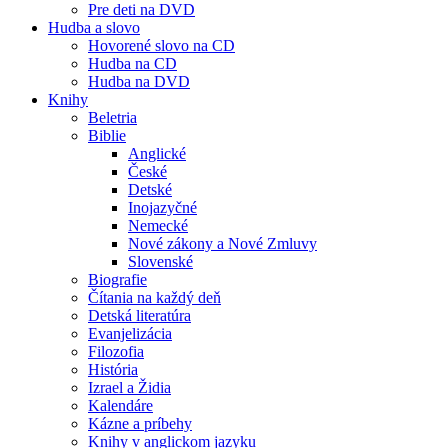
Pre deti na DVD
Hudba a slovo
Hovorené slovo na CD
Hudba na CD
Hudba na DVD
Knihy
Beletria
Biblie
Anglické
České
Detské
Inojazyčné
Nemecké
Nové zákony a Nové Zmluvy
Slovenské
Biografie
Čítania na každý deň
Detská literatúra
Evanjelizácia
Filozofia
História
Izrael a Židia
Kalendáre
Kázne a príbehy
Knihy v anglickom jazyku