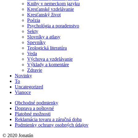
Knihy v nemeckom jazyku
Kresťanské vzdelávanie
Kresťanský život
Poézia
Psychológia a poradenstvo
Sekty
Slovníky a atlasy
Spevníky
Teologická literatúra
Veda
Výchova a vzdelávanie
Výklady a komentáre
Zdravie
Novinky
To
Uncategorized
Vianoce
Obchodné podmienky
Doprava a poštovné
Platobné možnosti
Reklamácia tovaru a záručná doba
Podmienky ochrany osobných údajov
© 2020 Jonatán