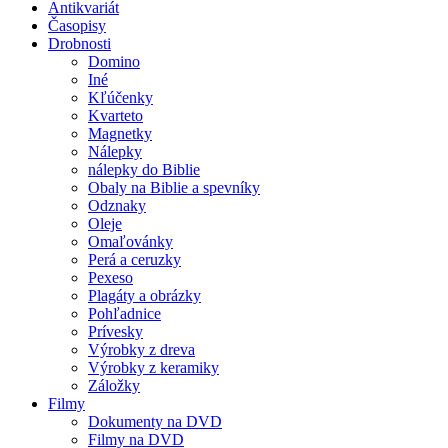
Antikvariát
Časopisy
Drobnosti
Domino
Iné
Kľúčenky
Kvarteto
Magnetky
Nálepky
nálepky do Biblie
Obaly na Biblie a spevníky
Odznaky
Oleje
Omaľovánky
Perá a ceruzky
Pexeso
Plagáty a obrázky
Pohľadnice
Prívesky
Výrobky z dreva
Výrobky z keramiky
Záložky
Filmy
Dokumenty na DVD
Filmy na DVD