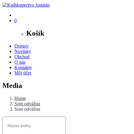
0
Košík
Domov
Novinky
Obchod
O nás
Kontakty
Môj účet
Media
Home
Som odvážna
Som odvážna