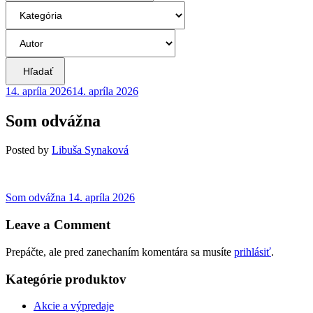
Hľadať
14. apríla 2026
14. apríla 2026
Som odvážna
Posted
by
Libuša Synaková
Navigácia
Previous
Som odvážna
14. apríla 2026
post:
v
Leave a Comment
článku
Prepáčte, ale pred zanechaním komentára sa musíte
prihlásiť
.
Kategórie produktov
Akcie a výpredaje