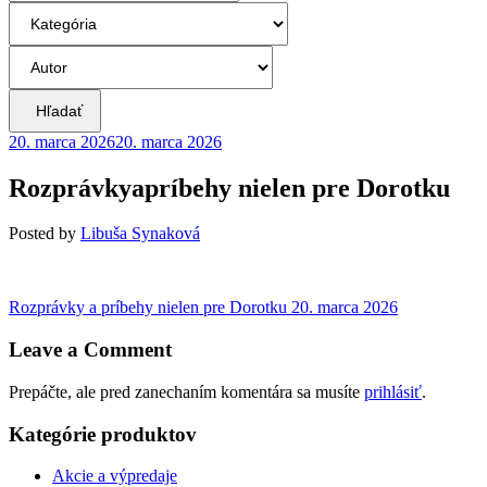
Hľadať
20. marca 2026
20. marca 2026
Rozprávkyapríbehy nielen pre Dorotku
Posted
by
Libuša Synaková
Navigácia
Previous
Rozprávky a príbehy nielen pre Dorotku
20. marca 2026
post:
v
Leave a Comment
článku
Prepáčte, ale pred zanechaním komentára sa musíte
prihlásiť
.
Kategórie produktov
Akcie a výpredaje