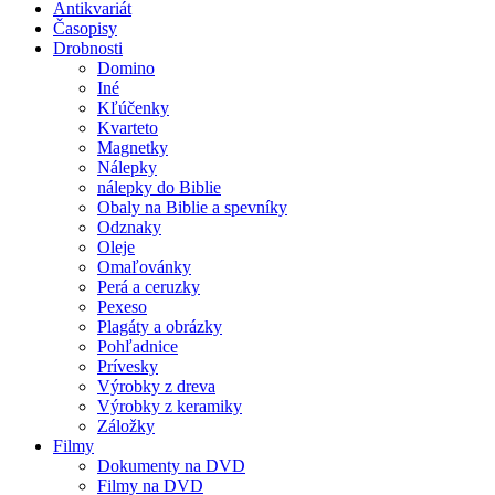
Antikvariát
Časopisy
Drobnosti
Domino
Iné
Kľúčenky
Kvarteto
Magnetky
Nálepky
nálepky do Biblie
Obaly na Biblie a spevníky
Odznaky
Oleje
Omaľovánky
Perá a ceruzky
Pexeso
Plagáty a obrázky
Pohľadnice
Prívesky
Výrobky z dreva
Výrobky z keramiky
Záložky
Filmy
Dokumenty na DVD
Filmy na DVD