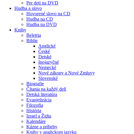
Pre deti na DVD
Hudba a slovo
Hovorené slovo na CD
Hudba na CD
Hudba na DVD
Knihy
Beletria
Biblie
Anglické
České
Detské
Inojazyčné
Nemecké
Nové zákony a Nové Zmluvy
Slovenské
Biografie
Čítania na každý deň
Detská literatúra
Evanjelizácia
Filozofia
História
Izrael a Židia
Kalendáre
Kázne a príbehy
Knihy v anglickom jazyku