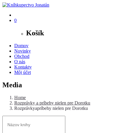
0
Košík
Domov
Novinky
Obchod
O nás
Kontakty
Môj účet
Media
Home
Rozprávky a príbehy nielen pre Dorotku
Rozprávkyapríbehy nielen pre Dorotku