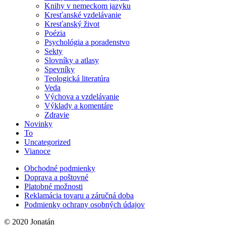
Knihy v nemeckom jazyku
Kresťanské vzdelávanie
Kresťanský život
Poézia
Psychológia a poradenstvo
Sekty
Slovníky a atlasy
Spevníky
Teologická literatúra
Veda
Výchova a vzdelávanie
Výklady a komentáre
Zdravie
Novinky
To
Uncategorized
Vianoce
Obchodné podmienky
Doprava a poštovné
Platobné možnosti
Reklamácia tovaru a záručná doba
Podmienky ochrany osobných údajov
© 2020 Jonatán