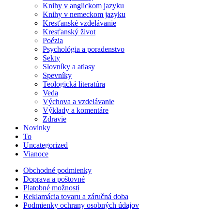
Knihy v anglickom jazyku
Knihy v nemeckom jazyku
Kresťanské vzdelávanie
Kresťanský život
Poézia
Psychológia a poradenstvo
Sekty
Slovníky a atlasy
Spevníky
Teologická literatúra
Veda
Výchova a vzdelávanie
Výklady a komentáre
Zdravie
Novinky
To
Uncategorized
Vianoce
Obchodné podmienky
Doprava a poštovné
Platobné možnosti
Reklamácia tovaru a záručná doba
Podmienky ochrany osobných údajov