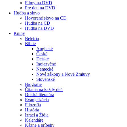
Filmy na DVD
Pre deti na DVD
Hudba a slovo
Hovorené slovo na CD
Hudba na CD
Hudba na DVD
Knihy
Beletria
Biblie
Anglické
České
Detské
Inojazyčné
Nemecké
Nové zákony a Nové Zmluvy
Slovenské
Biografie
Čítania na každý deň
Detská literatúra
Evanjelizácia
Filozofia
História
Izrael a Židia
Kalendáre
Kázne a príbehy