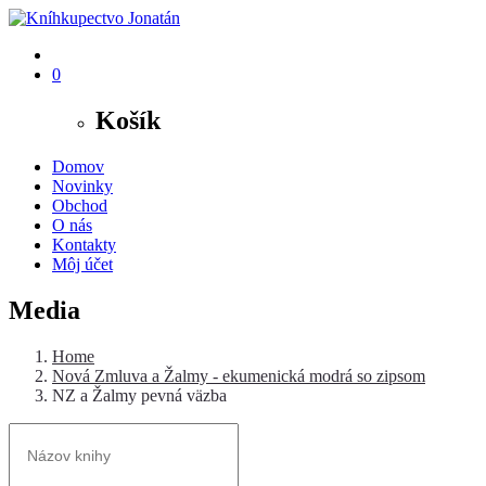
0
Košík
Domov
Novinky
Obchod
O nás
Kontakty
Môj účet
Media
Home
Nová Zmluva a Žalmy - ekumenická modrá so zipsom
NZ a Žalmy pevná väzba