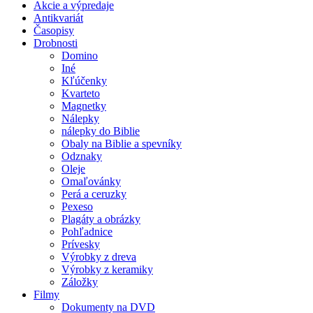
Akcie a výpredaje
Antikvariát
Časopisy
Drobnosti
Domino
Iné
Kľúčenky
Kvarteto
Magnetky
Nálepky
nálepky do Biblie
Obaly na Biblie a spevníky
Odznaky
Oleje
Omaľovánky
Perá a ceruzky
Pexeso
Plagáty a obrázky
Pohľadnice
Prívesky
Výrobky z dreva
Výrobky z keramiky
Záložky
Filmy
Dokumenty na DVD