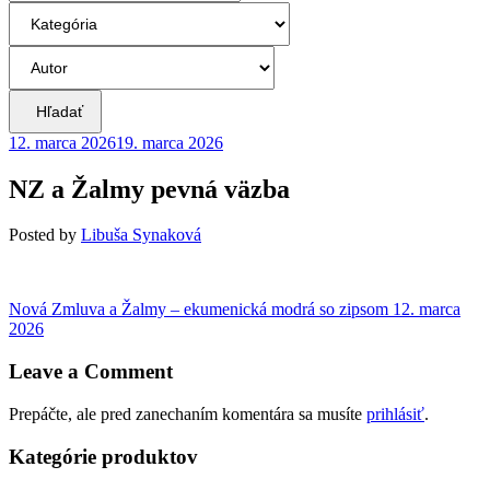
Hľadať
12. marca 2026
19. marca 2026
NZ a Žalmy pevná väzba
Posted
by
Libuša Synaková
Navigácia
Previous
Nová Zmluva a Žalmy – ekumenická modrá so zipsom
12. marca
post:
2026
v
článku
Leave a Comment
Prepáčte, ale pred zanechaním komentára sa musíte
prihlásiť
.
Kategórie produktov