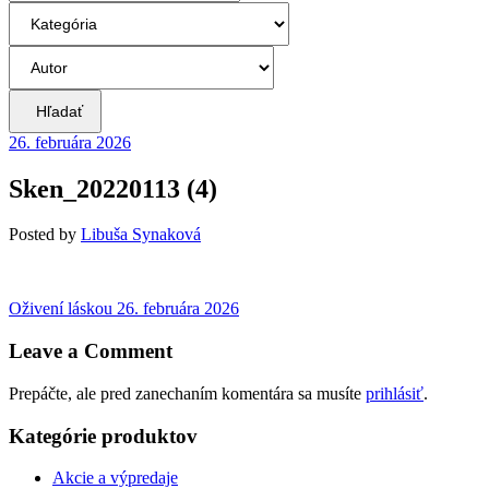
Hľadať
26. februára 2026
Sken_20220113 (4)
Posted
by
Libuša Synaková
Navigácia
Previous
Oživení láskou
26. februára 2026
post:
v
Leave a Comment
článku
Prepáčte, ale pred zanechaním komentára sa musíte
prihlásiť
.
Kategórie produktov
Akcie a výpredaje