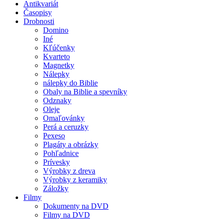
Antikvariát
Časopisy
Drobnosti
Domino
Iné
Kľúčenky
Kvarteto
Magnetky
Nálepky
nálepky do Biblie
Obaly na Biblie a spevníky
Odznaky
Oleje
Omaľovánky
Perá a ceruzky
Pexeso
Plagáty a obrázky
Pohľadnice
Prívesky
Výrobky z dreva
Výrobky z keramiky
Záložky
Filmy
Dokumenty na DVD
Filmy na DVD