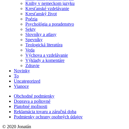
Knihy v nemeckom jazyku
Kresťanské vzdelávanie
Kresťanský život
Poézia
Psychológia a poradenstvo
Sekty
Slovníky a atlasy
Spevníky
Teologická literatúra
Veda
Výchova a vzdelávanie
Výklady a komentáre
Zdravie
Novinky
To
Uncategorized
Vianoce
Obchodné podmienky
Doprava a poštovné
Platobné možnosti
Reklamácia tovaru a záručná doba
Podmienky ochrany osobných údajov
© 2020 Jonatán