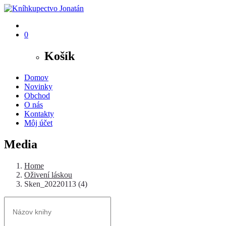
0
Košík
Domov
Novinky
Obchod
O nás
Kontakty
Môj účet
Media
Home
Oživení láskou
Sken_20220113 (4)