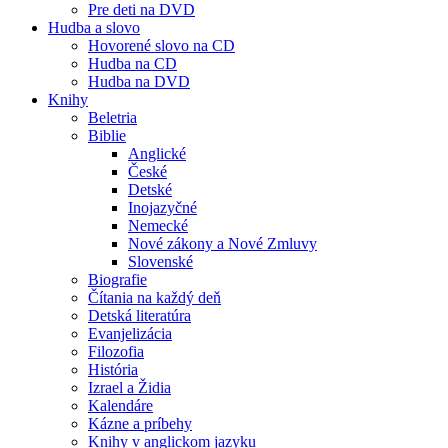
Pre deti na DVD
Hudba a slovo
Hovorené slovo na CD
Hudba na CD
Hudba na DVD
Knihy
Beletria
Biblie
Anglické
České
Detské
Inojazyčné
Nemecké
Nové zákony a Nové Zmluvy
Slovenské
Biografie
Čítania na každý deň
Detská literatúra
Evanjelizácia
Filozofia
História
Izrael a Židia
Kalendáre
Kázne a príbehy
Knihy v anglickom jazyku