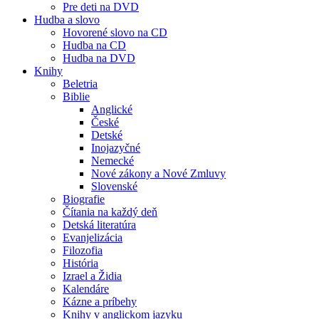
Pre deti na DVD
Hudba a slovo
Hovorené slovo na CD
Hudba na CD
Hudba na DVD
Knihy
Beletria
Biblie
Anglické
České
Detské
Inojazyčné
Nemecké
Nové zákony a Nové Zmluvy
Slovenské
Biografie
Čítania na každý deň
Detská literatúra
Evanjelizácia
Filozofia
História
Izrael a Židia
Kalendáre
Kázne a príbehy
Knihy v anglickom jazyku