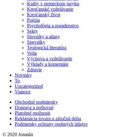
Knihy v nemeckom jazyku
Kresťanské vzdelávanie
Kresťanský život
Poézia
Psychológia a poradenstvo
Sekty
Slovníky a atlasy
Spevníky
Teologická literatúra
Veda
Výchova a vzdelávanie
Výklady a komentáre
Zdravie
Novinky
To
Uncategorized
Vianoce
Obchodné podmienky
Doprava a poštovné
Platobné možnosti
Reklamácia tovaru a záručná doba
Podmienky ochrany osobných údajov
© 2020 Jonatán