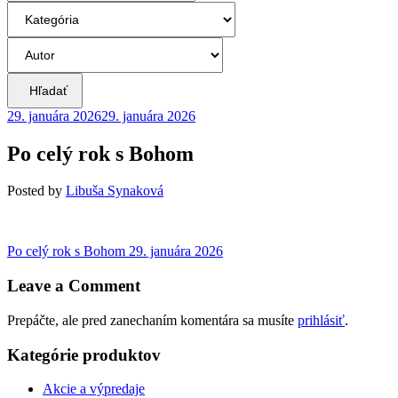
Hľadať
29. januára 2026
29. januára 2026
Po celý rok s Bohom
Posted
by
Libuša Synaková
Navigácia
Previous
Po celý rok s Bohom
29. januára 2026
post:
v
Leave a Comment
článku
Prepáčte, ale pred zanechaním komentára sa musíte
prihlásiť
.
Kategórie produktov
Akcie a výpredaje