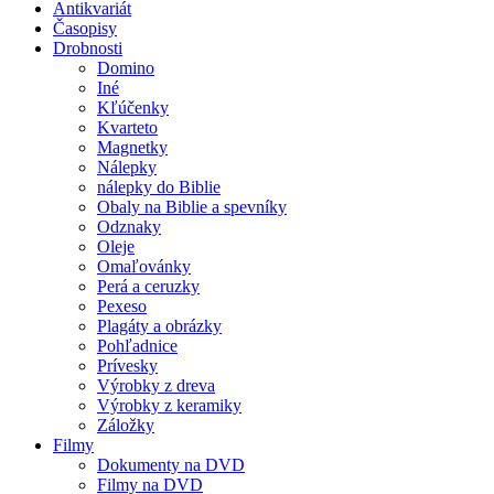
Antikvariát
Časopisy
Drobnosti
Domino
Iné
Kľúčenky
Kvarteto
Magnetky
Nálepky
nálepky do Biblie
Obaly na Biblie a spevníky
Odznaky
Oleje
Omaľovánky
Perá a ceruzky
Pexeso
Plagáty a obrázky
Pohľadnice
Prívesky
Výrobky z dreva
Výrobky z keramiky
Záložky
Filmy
Dokumenty na DVD
Filmy na DVD