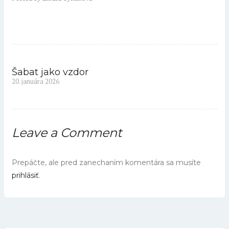
Šabat jako vzdor
Navigácia
Previous
20. januára 2026
v
post:
článku
Leave a Comment
Prepáčte, ale pred zanechaním komentára sa musíte
prihlásiť
.