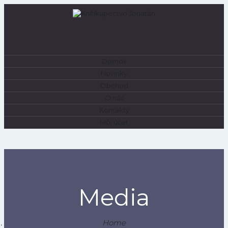
Domov
0
Novinky
Obchod
O nás
Kontakty
Môj účet
Media
Home