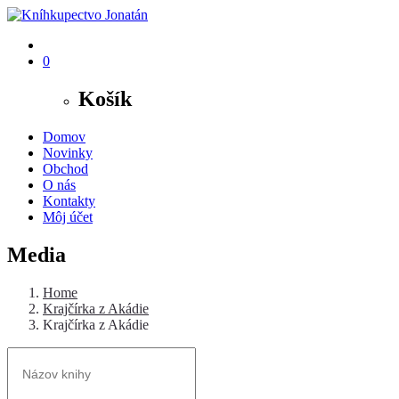
0
Košík
Domov
Novinky
Obchod
O nás
Kontakty
Môj účet
Media
Home
Krajčírka z Akádie
Krajčírka z Akádie