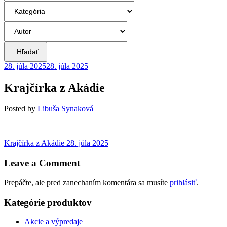
Hľadať
28. júla 2025
28. júla 2025
Krajčírka z Akádie
Posted
by
Libuša Synaková
Navigácia
Previous
Krajčírka z Akádie
28. júla 2025
post:
v
Leave a Comment
článku
Prepáčte, ale pred zanechaním komentára sa musíte
prihlásiť
.
Kategórie produktov
Akcie a výpredaje