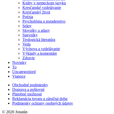
Knihy v nemeckom jazyku
Kresťanské vzdelávanie
Kresťanský život
Poézia
Psychológia a poradenstvo
Sekty
Slovníky a atlasy
Spevníky
Teologická literatúra
Veda
Výchova a vzdelávanie
Výklady a komentáre
Zdravie
Novinky
To
Uncategorized
Vianoce
Obchodné podmienky
Doprava a poštovné
Platobné možnosti
Reklamácia tovaru a záručná doba
Podmienky ochrany osobných údajov
© 2020 Jonatán