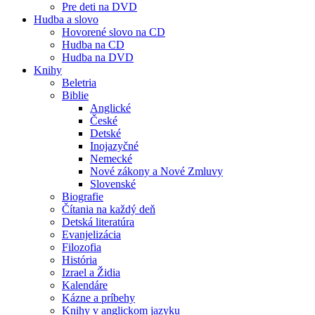
Pre deti na DVD
Hudba a slovo
Hovorené slovo na CD
Hudba na CD
Hudba na DVD
Knihy
Beletria
Biblie
Anglické
České
Detské
Inojazyčné
Nemecké
Nové zákony a Nové Zmluvy
Slovenské
Biografie
Čítania na každý deň
Detská literatúra
Evanjelizácia
Filozofia
História
Izrael a Židia
Kalendáre
Kázne a príbehy
Knihy v anglickom jazyku