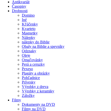
Antikvariát
Časopisy
Drobnosti
Domino
Iné
Kľúčenky
Kvarteto
Magnetky
Nálepky
nálepky do Biblie
Obaly na Biblie a spevníky
Odznaky
Oleje
Omaľovánky
Perá a ceruzky
Pexeso
Plagáty a obrázky
Pohľadnice
Prívesky
Výrobky z dreva
Výrobky z keramiky
Záložky
Filmy
Dokumenty na DVD
Filmy na DVD