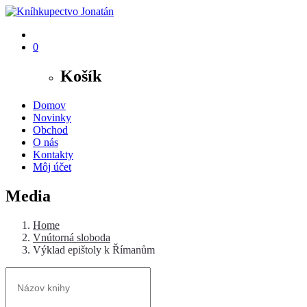
0
Košík
Domov
Novinky
Obchod
O nás
Kontakty
Môj účet
Media
Home
Vnútorná sloboda
Výklad epištoly k Římanům