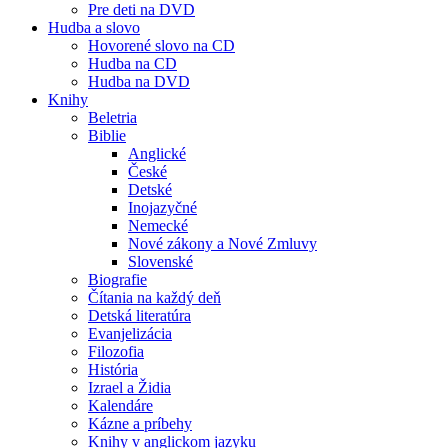
Pre deti na DVD
Hudba a slovo
Hovorené slovo na CD
Hudba na CD
Hudba na DVD
Knihy
Beletria
Biblie
Anglické
České
Detské
Inojazyčné
Nemecké
Nové zákony a Nové Zmluvy
Slovenské
Biografie
Čítania na každý deň
Detská literatúra
Evanjelizácia
Filozofia
História
Izrael a Židia
Kalendáre
Kázne a príbehy
Knihy v anglickom jazyku