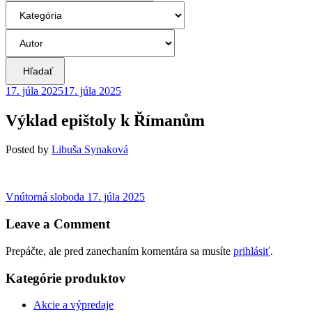
Hľadať
17. júla 2025
17. júla 2025
Výklad epištoly k Římanům
Posted
by
Libuša Synaková
Navigácia
Previous
Vnútorná sloboda
17. júla 2025
post:
v
Leave a Comment
článku
Prepáčte, ale pred zanechaním komentára sa musíte
prihlásiť
.
Kategórie produktov
Akcie a výpredaje