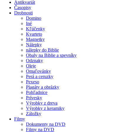
Antikvariát
Časopisy
Drobnosti
Domino
Iné
Kľúčenky
Kvarteto
Magnetky
Nálepky
nálepky do Biblie
Obaly na Biblie a spevníky
Odznaky
Oleje
Omaľovánky
Perá a ceruzky
Pexeso
Plagáty a obrázky
Pohľadnice
Prívesky
Výrobky z dreva
Výrobky z keramiky
Záložky
Filmy
Dokumenty na DVD
Filmy na DVD