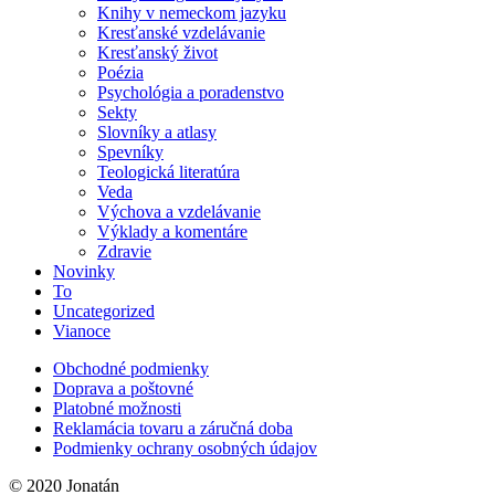
Knihy v nemeckom jazyku
Kresťanské vzdelávanie
Kresťanský život
Poézia
Psychológia a poradenstvo
Sekty
Slovníky a atlasy
Spevníky
Teologická literatúra
Veda
Výchova a vzdelávanie
Výklady a komentáre
Zdravie
Novinky
To
Uncategorized
Vianoce
Obchodné podmienky
Doprava a poštovné
Platobné možnosti
Reklamácia tovaru a záručná doba
Podmienky ochrany osobných údajov
© 2020 Jonatán