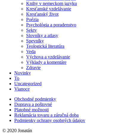
Knihy v nemeckom jazyku
Kresťanské vzdelávanie
Kresťanský život
Poézia
Psychológia a poradenstvo
Sekty
Slovníky a atlasy
Spevníky
Teologická literatúra
Veda
Výchova a vzdelávanie
Výklady a komentáre
Zdravie
Novinky
To
Uncategorized
Vianoce
Obchodné podmienky
Doprava a poštovné
Platobné možnosti
Reklamácia tovaru a záručná doba
Podmienky ochrany osobných údajov
© 2020 Jonatán