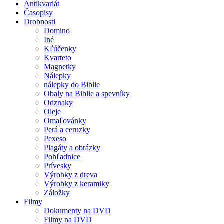
Antikvariát
Časopisy
Drobnosti
Domino
Iné
Kľúčenky
Kvarteto
Magnetky
Nálepky
nálepky do Biblie
Obaly na Biblie a spevníky
Odznaky
Oleje
Omaľovánky
Perá a ceruzky
Pexeso
Plagáty a obrázky
Pohľadnice
Prívesky
Výrobky z dreva
Výrobky z keramiky
Záložky
Filmy
Dokumenty na DVD
Filmy na DVD