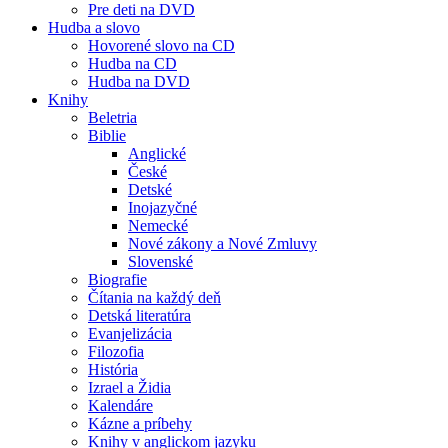
Pre deti na DVD
Hudba a slovo
Hovorené slovo na CD
Hudba na CD
Hudba na DVD
Knihy
Beletria
Biblie
Anglické
České
Detské
Inojazyčné
Nemecké
Nové zákony a Nové Zmluvy
Slovenské
Biografie
Čítania na každý deň
Detská literatúra
Evanjelizácia
Filozofia
História
Izrael a Židia
Kalendáre
Kázne a príbehy
Knihy v anglickom jazyku