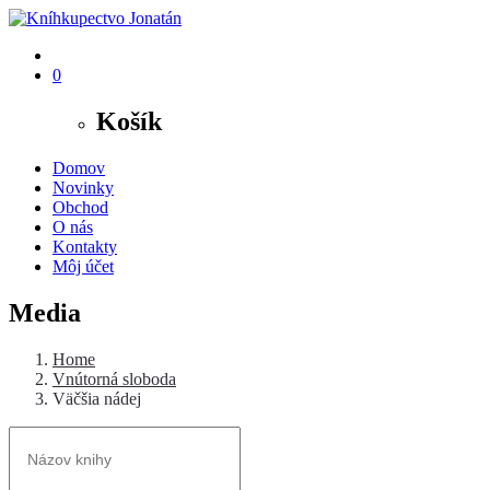
0
Košík
Domov
Novinky
Obchod
O nás
Kontakty
Môj účet
Media
Home
Vnútorná sloboda
Väčšia nádej