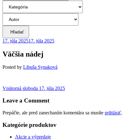
Hľadať
17. júla 2025
17. júla 2025
Väčšia nádej
Posted
by
Libuša Synaková
Navigácia
Previous
Vnútorná sloboda
17. júla 2025
post:
v
Leave a Comment
článku
Prepáčte, ale pred zanechaním komentára sa musíte
prihlásiť
.
Kategórie produktov
Akcie a výpredaje