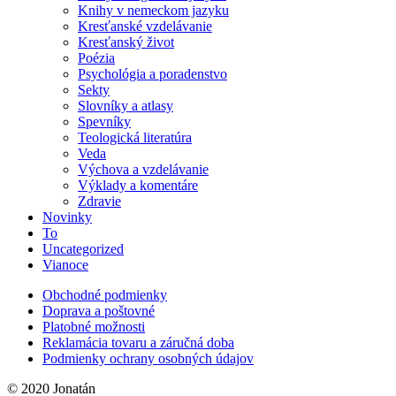
Knihy v nemeckom jazyku
Kresťanské vzdelávanie
Kresťanský život
Poézia
Psychológia a poradenstvo
Sekty
Slovníky a atlasy
Spevníky
Teologická literatúra
Veda
Výchova a vzdelávanie
Výklady a komentáre
Zdravie
Novinky
To
Uncategorized
Vianoce
Obchodné podmienky
Doprava a poštovné
Platobné možnosti
Reklamácia tovaru a záručná doba
Podmienky ochrany osobných údajov
© 2020 Jonatán