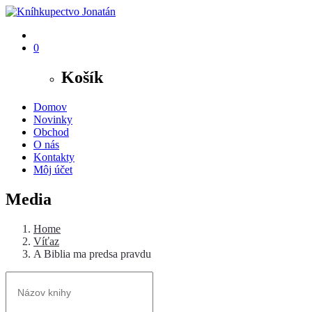
0
Košík
Domov
Novinky
Obchod
O nás
Kontakty
Môj účet
Media
Home
Víťaz
A Biblia ma predsa pravdu