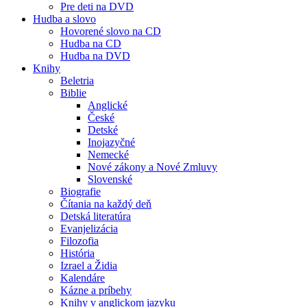
Pre deti na DVD
Hudba a slovo
Hovorené slovo na CD
Hudba na CD
Hudba na DVD
Knihy
Beletria
Biblie
Anglické
České
Detské
Inojazyčné
Nemecké
Nové zákony a Nové Zmluvy
Slovenské
Biografie
Čítania na každý deň
Detská literatúra
Evanjelizácia
Filozofia
História
Izrael a Židia
Kalendáre
Kázne a príbehy
Knihy v anglickom jazyku