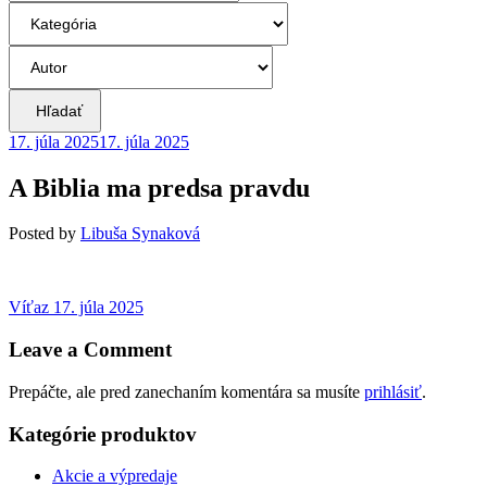
Hľadať
17. júla 2025
17. júla 2025
A Biblia ma predsa pravdu
Posted
by
Libuša Synaková
Navigácia
Previous
Víťaz
17. júla 2025
post:
v
Leave a Comment
článku
Prepáčte, ale pred zanechaním komentára sa musíte
prihlásiť
.
Kategórie produktov
Akcie a výpredaje