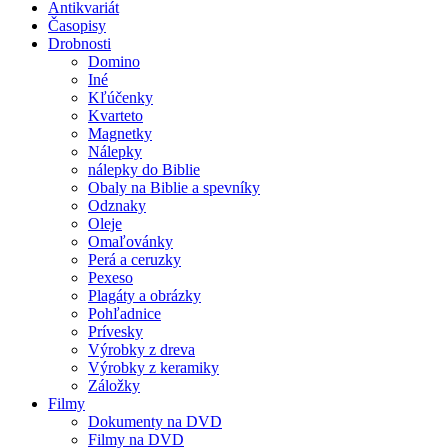
Antikvariát
Časopisy
Drobnosti
Domino
Iné
Kľúčenky
Kvarteto
Magnetky
Nálepky
nálepky do Biblie
Obaly na Biblie a spevníky
Odznaky
Oleje
Omaľovánky
Perá a ceruzky
Pexeso
Plagáty a obrázky
Pohľadnice
Prívesky
Výrobky z dreva
Výrobky z keramiky
Záložky
Filmy
Dokumenty na DVD
Filmy na DVD