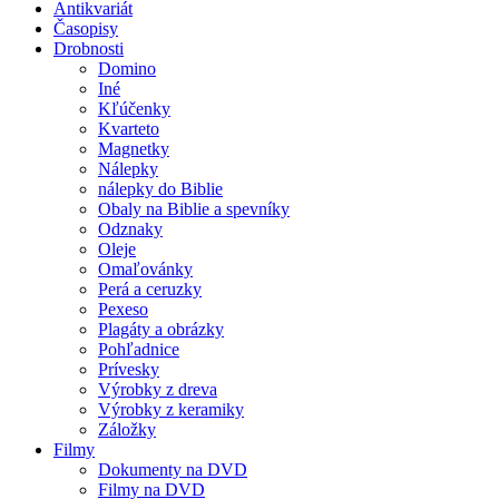
Antikvariát
Časopisy
Drobnosti
Domino
Iné
Kľúčenky
Kvarteto
Magnetky
Nálepky
nálepky do Biblie
Obaly na Biblie a spevníky
Odznaky
Oleje
Omaľovánky
Perá a ceruzky
Pexeso
Plagáty a obrázky
Pohľadnice
Prívesky
Výrobky z dreva
Výrobky z keramiky
Záložky
Filmy
Dokumenty na DVD
Filmy na DVD