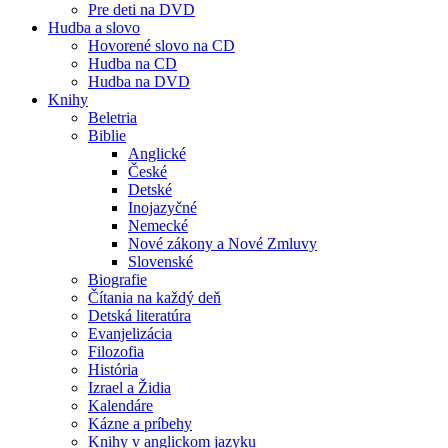
Pre deti na DVD
Hudba a slovo
Hovorené slovo na CD
Hudba na CD
Hudba na DVD
Knihy
Beletria
Biblie
Anglické
České
Detské
Inojazyčné
Nemecké
Nové zákony a Nové Zmluvy
Slovenské
Biografie
Čítania na každý deň
Detská literatúra
Evanjelizácia
Filozofia
História
Izrael a Židia
Kalendáre
Kázne a príbehy
Knihy v anglickom jazyku