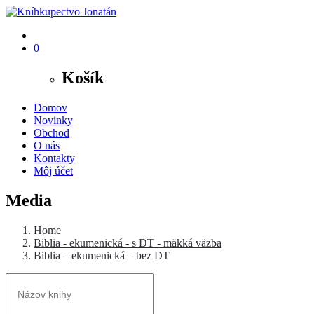
0
Košík
Domov
Novinky
Obchod
O nás
Kontakty
Môj účet
Media
Home
Biblia - ekumenická - s DT - mäkká väzba
Biblia – ekumenická – bez DT