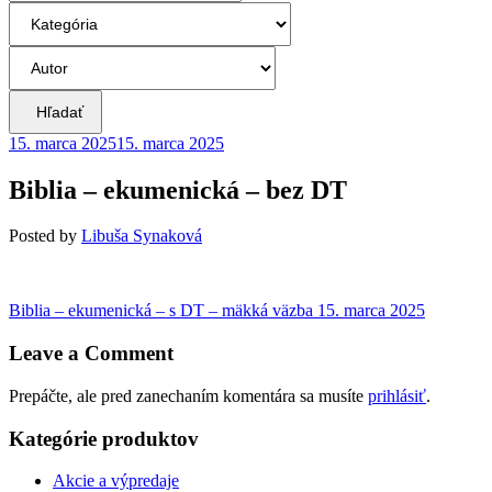
Hľadať
15. marca 2025
15. marca 2025
Biblia – ekumenická – bez DT
Posted
by
Libuša Synaková
Navigácia
Previous
Biblia – ekumenická – s DT – mäkká väzba
15. marca 2025
post:
v
Leave a Comment
článku
Prepáčte, ale pred zanechaním komentára sa musíte
prihlásiť
.
Kategórie produktov
Akcie a výpredaje