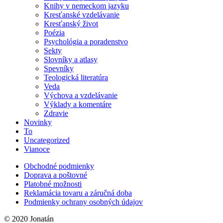
Knihy v nemeckom jazyku
Kresťanské vzdelávanie
Kresťanský život
Poézia
Psychológia a poradenstvo
Sekty
Slovníky a atlasy
Spevníky
Teologická literatúra
Veda
Výchova a vzdelávanie
Výklady a komentáre
Zdravie
Novinky
To
Uncategorized
Vianoce
Obchodné podmienky
Doprava a poštovné
Platobné možnosti
Reklamácia tovaru a záručná doba
Podmienky ochrany osobných údajov
© 2020 Jonatán