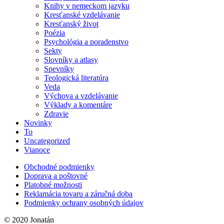
Knihy v nemeckom jazyku
Kresťanské vzdelávanie
Kresťanský život
Poézia
Psychológia a poradenstvo
Sekty
Slovníky a atlasy
Spevníky
Teologická literatúra
Veda
Výchova a vzdelávanie
Výklady a komentáre
Zdravie
Novinky
To
Uncategorized
Vianoce
Obchodné podmienky
Doprava a poštovné
Platobné možnosti
Reklamácia tovaru a záručná doba
Podmienky ochrany osobných údajov
© 2020 Jonatán