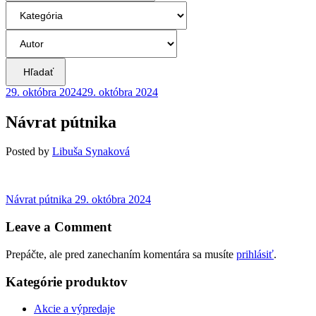
Hľadať
29. októbra 2024
29. októbra 2024
Návrat pútnika
Posted
by
Libuša Synaková
Navigácia
Previous
Návrat pútnika
29. októbra 2024
post:
v
Leave a Comment
článku
Prepáčte, ale pred zanechaním komentára sa musíte
prihlásiť
.
Kategórie produktov
Akcie a výpredaje