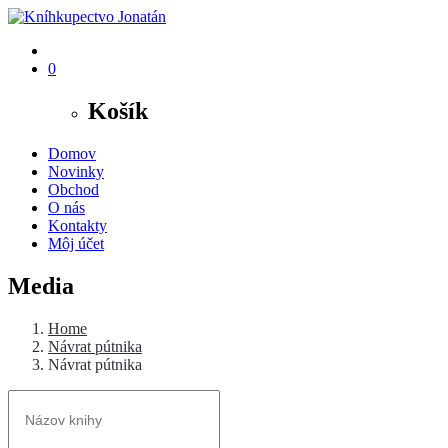
0
Košík
Domov
Novinky
Obchod
O nás
Kontakty
Môj účet
Media
Home
Návrat pútnika
Návrat pútnika