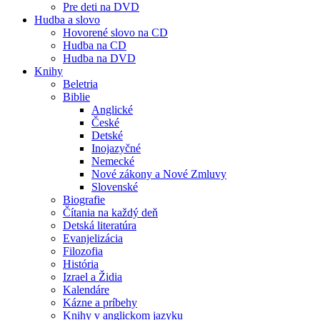
Pre deti na DVD
Hudba a slovo
Hovorené slovo na CD
Hudba na CD
Hudba na DVD
Knihy
Beletria
Biblie
Anglické
České
Detské
Inojazyčné
Nemecké
Nové zákony a Nové Zmluvy
Slovenské
Biografie
Čítania na každý deň
Detská literatúra
Evanjelizácia
Filozofia
História
Izrael a Židia
Kalendáre
Kázne a príbehy
Knihy v anglickom jazyku