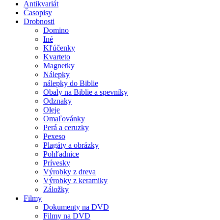
Antikvariát
Časopisy
Drobnosti
Domino
Iné
Kľúčenky
Kvarteto
Magnetky
Nálepky
nálepky do Biblie
Obaly na Biblie a spevníky
Odznaky
Oleje
Omaľovánky
Perá a ceruzky
Pexeso
Plagáty a obrázky
Pohľadnice
Prívesky
Výrobky z dreva
Výrobky z keramiky
Záložky
Filmy
Dokumenty na DVD
Filmy na DVD